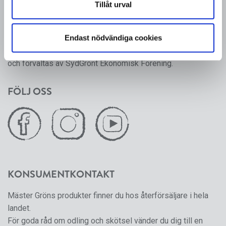
Tillåt urval
tillbaka till 1950-talet, då ett antal producenter av frukt,
grönsaker och prydnadsväxter gick ihop för att skapa en
gemensam försäljningsorganisation.
Endast nödvändiga cookies
Mäster Grön är ett varumärke som från och med 2024 ägs
och förvaltas av SydGrönt Ekonomisk Förening.
FÖLJ OSS
KONSUMENTKONTAKT
Mäster Gröns produkter finner du hos återförsäljare i hela
landet.
För goda råd om odling och skötsel vänder du dig till en