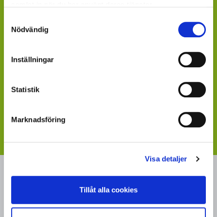
samlat in när du har använt deras tjänster.
042-490 27 92
Samtyckesval
Nödvändig
patrik.vilsmyr@sydgront.se
BILJETTER
Inställningar
Eftersom Elmia Garden är en mässa och mötesplats för
branschens aktörer krävs en inbjudan från utställare för
Statistik
att få en entrébiljett.
Kontakta Patrik, så sänder jag en inbjudan som du kan
Marknadsföring
aktivera till entrébiljett på Elmia Gardens hemsida.
Visa detaljer
MÄSTER GRÖN
Tillåt alla cookies
Sveriges i särklass största, tillika odlarägda, leverantör av
kruk- och utplanteringsväxter. Mäster Gröns rötter går