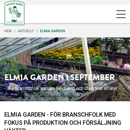
HEM
AKTUELLT
ELMIA GARDEN
ELMIA GARDEN I SEPTEMBER
- Där branschfolk samlas till dialog och utvecklar affärer
ELMIA GARDEN - FÖR BRANSCHFOLK MED
FOKUS PÅ PRODUKTION OCH FÖRSÄLJNING