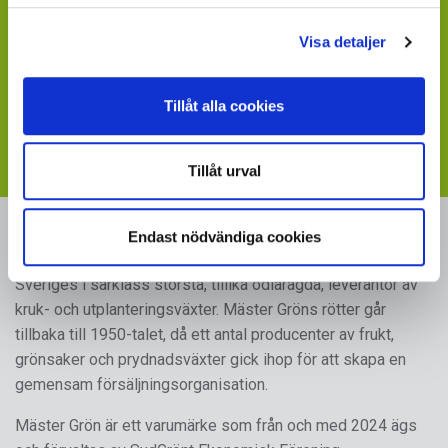
Saknar du en värdefull leverantör till din verksamhet?
Visa detaljer
- sänd ett mail till
maja.holm@sydgront.se
Visste du att du kan ladda ner skyltbilder som stöder
Tillåt alla cookies
din försäljning av våra produkter
- följ länken till vår
webbplats med skyltmaterial
Tillåt urval
Endast nödvändiga cookies
MÄSTER GRÖN
Sveriges i särklass största, tillika odlarägda, leverantör av
kruk- och utplanteringsväxter. Mäster Gröns rötter går
tillbaka till 1950-talet, då ett antal producenter av frukt,
grönsaker och prydnadsväxter gick ihop för att skapa en
gemensam försäljningsorganisation.
Mäster Grön är ett varumärke som från och med 2024 ägs