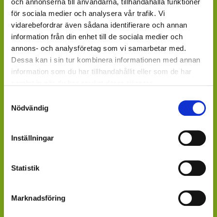
och annonserna till användarna, tillhandahålla funktioner
Hornbach, Plantagen, Bauhaus, Bogrönt och många
för sociala medier och analysera vår trafik. Vi
fristående GardenCenter och Handelsträdgårdar.
vidarebefordrar även sådana identifierare och annan
information från din enhet till de sociala medier och
LIVSMEDELSBUTIKER: Dagligvaruhandelskedjorna
annons- och analysföretag som vi samarbetar med.
tillhandahåller ett begränsat utbud.
Dessa kan i sin tur kombinera informationen med annan
BLOMSTERBUTIKER: Blomster- och Livsstilsbutiker
information som du har tillhandahållit eller som de har
presenterar ett personligt utbud och kan beställa hem
samlat in när du har använt deras tjänster.
på din förfrågan.
Samtyckesval
Nödvändig
ÄR DU ÅTERFÖRSÄLJARE?
Kontakta din kundansvarige säljare på Mäster Grön.
Inställningar
Saknar du kontaktperson - sänd ett mail till
info@mastergron.se
Statistik
Får du ditt varuflöde via lokala blomstergrossister som
tillhandahåller våra växter under säsong
Marknadsföring
- fråga där.