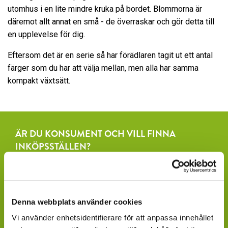
utomhus i en lite mindre kruka på bordet. Blommorna är
däremot allt annat en små - de överraskar och gör detta till
en upplevelse för dig.
Eftersom det är en serie så har förädlaren tagit ut ett antal
färger som du har att välja mellan, men alla har samma
kompakt växtsätt.
ÄR DU KONSUMENT OCH VILL FINNA
INKÖPSSTÄLLEN?
Fråga efter produkterna lokalt, där du köper dina växter.
Våra produkter finns under säsong tillgängliga att
beställa hos ett rikstäckande nätverk av återförsäljare
av växter och blommor.
Denna webbplats använder cookies
Vi använder enhetsidentifierare för att anpassa innehållet
GARDENCENTER: Blomsterlandet, Granngården,