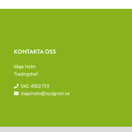
KONTAKTA OSS
Maja Holm
Tradingchef
042-4902759
maja.holm@sydgront.se