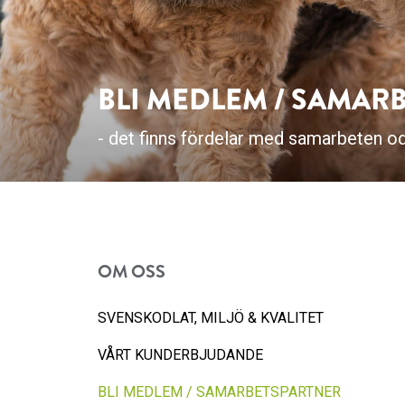
BLI MEDLEM / SAMAR
- det finns fördelar med samarbeten o
OM OSS
SVENSKODLAT, MILJÖ & KVALITET
VÅRT KUNDERBJUDANDE
BLI MEDLEM / SAMARBETSPARTNER