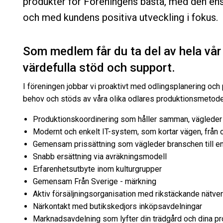
produkter för Föreningens bästa, med den ens
och med kundens positiva utveckling i fokus.
Som medlem får du ta del av hela vå
värdefulla stöd och support.
I föreningen jobbar vi proaktivt med odlingsplanering och
behov och stöds av våra olika odlares produktionsmetode
Produktionskoordinering som håller samman, vägleder ti
Modernt och enkelt IT-system, som kortar vägen, från od
Gemensam prissättning som vägleder branschen till en
Snabb ersättning via avräkningsmodell
Erfarenhetsutbyte inom kulturgrupper
Gemensam Från Sverige - märkning
Aktiv försäljningsorganisation med rikstäckande nätve
Närkontakt med butikskedjors inköpsavdelningar
Marknadsavdelning som lyfter din trädgård och dina pr