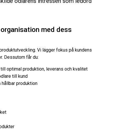
kilde odlarens intressen som ledord
r organisation med dess
 produktutveckling. Vi lägger fokus på kundens
r. Dessutom får du:
ll optimal produktion, leverans och kvalitet
lare till kund
 hållbar produktion
rket
odukter