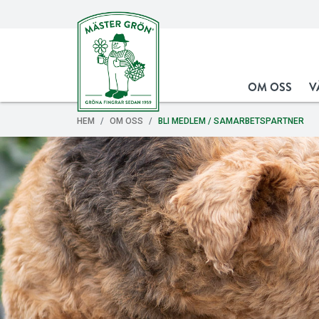
OM OSS
V
HEM
OM OSS
BLI MEDLEM / SAMARBETSPARTNER