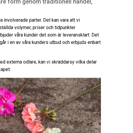
are form genom traditionell handel,
 involverade parter. Det kan vara att vi
tällda volymer, priser och tidpunkter
bjuder våra kunder det som är leveransklart. Det
år i en av våra kunders utbud och erbjuds enbart
 externa odlare, kan vi skräddarsy vilka delar
kapet.