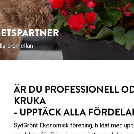
BETSPARTNER
dlare emellan
ÄR DU PROFESSIONELL OD
KRUKA
- UPPTÄCK ALLA FÖRDEL
SydGrönt Ekonomisk förening, bildat med upp