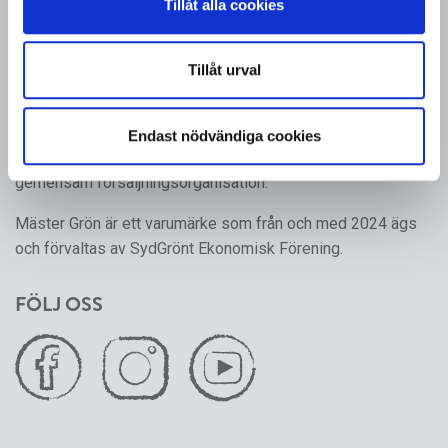
Tillåt alla cookies
MÄSTER GRÖN
Tillåt urval
Sveriges i särklass största, tillika odlarägda, leverantör av
kruk- och utplanteringsväxter. Mäster Gröns rötter går
tillbaka till 1950-talet, då ett antal producenter av frukt,
Endast nödvändiga cookies
grönsaker och prydnadsväxter gick ihop för att skapa en
gemensam försäljningsorganisation.
Mäster Grön är ett varumärke som från och med 2024 ägs
och förvaltas av SydGrönt Ekonomisk Förening.
FÖLJ OSS