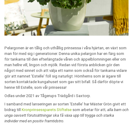
Pelargonen är en tålig och uthållig prinsessa i våra hjärtan, en växt som
man för med sig i generationer. Denna unika pelargon har en färg som
för tankarna till den efterlängtade våren och äppelblomningen eller om
man hellre vill, lingon och mjölk. Redan vid första anblicken gör den
något med sinnet och att välja ett namn som också för tankarna vidare
gör att namnet 'Estelle' föll sig naturligt. Hörnhems som är ägare till
sorten kontaktade kungahuset som gav sitt bifall. Så därför döpte vi
henne till Estelle, som vår prinsessa!
Odlas under 2021 av Tågerups Trädgård i Saxtorp.
I samband med lanseringen av sorten 'Estelle' har Mäster Grön givit ett
bidrag till
Kronprinsessparets Stiftelse
som arbetar för att;
alla barn och
unga oavsett förutsättningar ska få växa upp till trygga och starka
individer med en positiv framtidstro
.