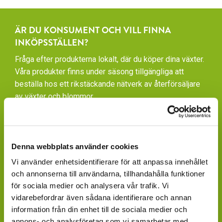
ÄR DU KONSUMENT OCH VILL FINNA
INKÖPSSTÄLLEN?
Fråga efter produkterna lokalt, där du köper dina växter.
Våra produkter finns under säsong tillgängliga att
beställa hos ett rikstäckande nätverk av återförsäljare
av växter och blommor.
GARDENCENTER: Blomsterlandet, Granngården,
Hornbach, Plantagen, Bauhaus, Bogrönt och många
fristående GardenCenter och Handelsträdgårdar.
Denna webbplats använder cookies
LIVSMEDELSBUTIKER: Dagligvaruhandelskedjorna
Vi använder enhetsidentifierare för att anpassa innehållet
tillhandahåller ett begränsat utbud.
och annonserna till användarna, tillhandahålla funktioner
för sociala medier och analysera vår trafik. Vi
BLOMSTERBUTIKER: Blomster- och Livsstilsbutiker
vidarebefordrar även sådana identifierare och annan
presenterar ett personligt utbud och kan beställa hem
information från din enhet till de sociala medier och
på din förfrågan.
annons- och analysföretag som vi samarbetar med.