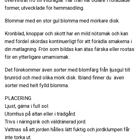
övervintrat frö till vildfåglar. Här från vår odlare i förädlade
former, utvecklade för hemmaodling.
Blommar med en stor gul blomma med mörkare disk.
Kronblad, knoppar och skott har en mild nötsmak och kan
med fördel skördas kontinuerligt för att förädla smakerna i
din matlagning. Frön som bildas kan ätas färska eller rostas
för en ytterligare umamismak.
Det förekommer även sorter med blomfärg från ljusgul till
brunröd och med olika mörk disk. Ibland finner du även
sorter med helt fylld blomma.
PLACERING
Ljust, gärna i full sol.
Utomhus på altan eller i trädgård.
Trivs i näringsrik och väldränerad jord.
Vattnas så att jorden hålles lätt fuktig och jordklumpen får
inte torka ut.