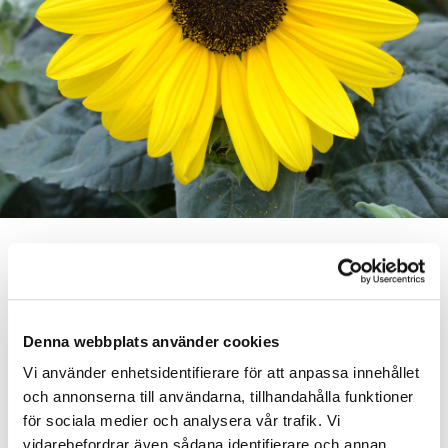
KRYDDTAGETES
Tagetes tenuifolia
En småbladig och småblommig art av Tagetes med ett
Denna webbplats använder cookies
betydligt högre växtsätt än de storblommiga arterna. Du
Vi använder enhetsidentifierare för att anpassa innehållet
känner enkelt igen doften - den klassiska lite skarpa med
och annonserna till användarna, tillhandahålla funktioner
viss pikant citrus.
för sociala medier och analysera vår trafik. Vi
vidarebefordrar även sådana identifierare och annan