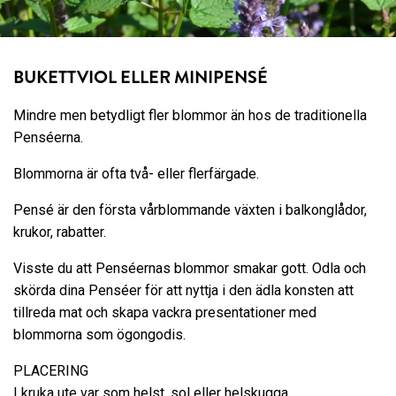
BUKETTVIOL ELLER MINIPENSÉ
Mindre men betydligt fler blommor än hos de traditionella
Penséerna.
Blommorna är ofta två- eller flerfärgade.
Pensé är den första vårblommande växten i balkonglådor,
krukor, rabatter.
Visste du att Penséernas blommor smakar gott. Odla och
skörda dina Penséer för att nyttja i den ädla konsten att
tillreda mat och skapa vackra presentationer med
blommorna som ögongodis.
PLACERING
I kruka ute var som helst, sol eller helskugga.