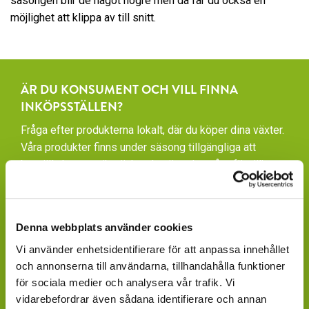
säsongen blir de något högre men då får du också en
möjlighet att klippa av till snitt.
ÄR DU KONSUMENT OCH VILL FINNA
INKÖPSSTÄLLEN?
Fråga efter produkterna lokalt, där du köper dina växter.
Våra produkter finns under säsong tillgängliga att
beställa hos ett rikstäckande nätverk av återförsäljare
av växter och blommor.
GARDENCENTER: Blomsterlandet, Granngården,
Hornbach, Plantagen, Bauhaus, Bogrönt och många
Denna webbplats använder cookies
fristående GardenCenter och Handelsträdgårdar.
Vi använder enhetsidentifierare för att anpassa innehållet
och annonserna till användarna, tillhandahålla funktioner
LIVSMEDELSBUTIKER: Dagligvaruhandelskedjorna
för sociala medier och analysera vår trafik. Vi
tillhandahåller ett begränsat utbud.
vidarebefordrar även sådana identifierare och annan