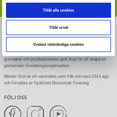
- följ länken till vår
webbplats med skyltmaterial
Tillåt alla cookies
MÄSTER GRÖN
Tillåt urval
Sveriges i särklass största, tillika odlarägda, leverantör av
Endast nödvändiga cookies
kruk- och utplanteringsväxter. Mäster Gröns rötter går
tillbaka till 1950-talet, då ett antal producenter av frukt,
grönsaker och prydnadsväxter gick ihop för att skapa en
gemensam försäljningsorganisation.
Mäster Grön är ett varumärke som från och med 2024 ägs
och förvaltas av SydGrönt Ekonomisk Förening.
FÖLJ OSS