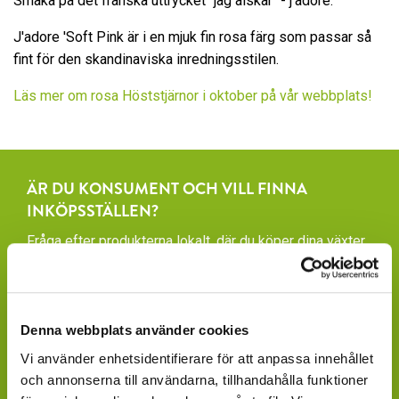
Smaka på det franska uttrycket "jag älskar" - j'adore.
J'adore 'Soft Pink är i en mjuk fin rosa färg som passar så
fint för den skandinaviska inredningsstilen.
Läs mer om rosa Höststjärnor i oktober på vår webbplats!
ÄR DU KONSUMENT OCH VILL FINNA
INKÖPSSTÄLLEN?
Fråga efter produkterna lokalt, där du köper dina växter.
Våra produkter finns under säsong tillgängliga att
beställa hos ett rikstäckande nätverk av återförsäljare
av växter och blommor.
Denna webbplats använder cookies
GARDENCENTER: Blomsterlandet, Granngården,
Vi använder enhetsidentifierare för att anpassa innehållet
Hornbach, Plantagen, Bauhaus, Bogrönt och många
och annonserna till användarna, tillhandahålla funktioner
fristående GardenCenter och Handelsträdgårdar.