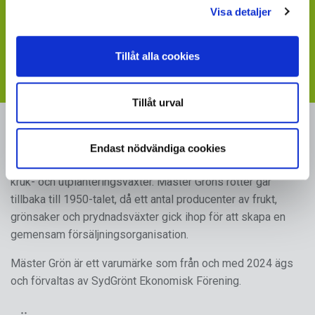
Visa detaljer
Visste du att du kan ladda ner skyltbilder som stöder
din försäljning av våra produkter
Tillåt alla cookies
- följ länken till vår
webbplats med skyltmaterial
Tillåt urval
MÄSTER GRÖN
Endast nödvändiga cookies
Sveriges i särklass största, tillika odlarägda, leverantör av
kruk- och utplanteringsväxter. Mäster Gröns rötter går
tillbaka till 1950-talet, då ett antal producenter av frukt,
grönsaker och prydnadsväxter gick ihop för att skapa en
gemensam försäljningsorganisation.
Mäster Grön är ett varumärke som från och med 2024 ägs
och förvaltas av SydGrönt Ekonomisk Förening.