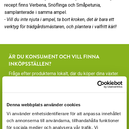
recept finns Verbena, Snöflinga och Småpetunia,
samplanterade i samma ampel.
- Vill du inte njuta i ampel, ta bort kroken, det är bara ett
verktyg för trädgårdsmästaren, och plantera i valfritt kärl!
ÄR DU KONSUMENT OCH VILL FINNA
INKÖPSSTÄLLEN?
Fråga efter produkterna lokalt, där du köper dina växter.
Våra produkter finns under säsong tillgängliga att
beställa hos ett rikstäckande nätverk av återförsäljare
av växter och blommor.
Denna webbplats använder cookies
GARDENCENTER: Blomsterlandet, Granngården,
Vi använder enhetsidentifierare för att anpassa innehållet
Hornbach, Plantagen, Bauhaus, Bogrönt och många
och annonserna till användarna, tillhandahålla funktioner
fristående GardenCenter och Handelsträdgårdar.
för sociala medier och analysera vår trafik. Vi