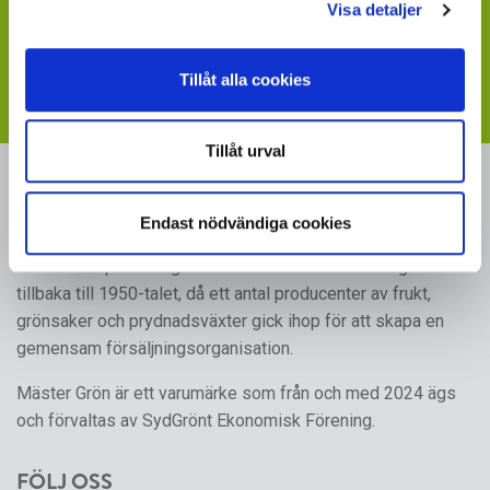
Visa detaljer
Visste du att du kan ladda ner skyltbilder som stöder
din försäljning av våra produkter
- följ länken till vår
webbplats med skyltmaterial
Tillåt alla cookies
Tillåt urval
MÄSTER GRÖN
Endast nödvändiga cookies
Sveriges i särklass största, tillika odlarägda, leverantör av
kruk- och utplanteringsväxter. Mäster Gröns rötter går
tillbaka till 1950-talet, då ett antal producenter av frukt,
grönsaker och prydnadsväxter gick ihop för att skapa en
gemensam försäljningsorganisation.
Mäster Grön är ett varumärke som från och med 2024 ägs
och förvaltas av SydGrönt Ekonomisk Förening.
FÖLJ OSS