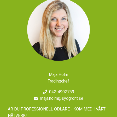
Maja Holm
Tradingchef
042-4902759
maja.holm@sydgront.se
ÄR DU PROFESSIONELL ODLARE - KOM MED I VÅRT
NÄTVERK!