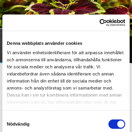
Denna webbplats använder cookies
Vi använder enhetsidentifierare för att anpassa innehållet
och annonserna till användarna, tillhandahålla funktioner
för sociala medier och analysera vår trafik. Vi
vidarebefordrar även sådana identifierare och annan
HANTVERKET
information från din enhet till de sociala medier och
annons- och analysföretag som vi samarbetar med.
Planteringsmaskiner i all ära, de hjälper oss
Dessa kan i sin tur kombinera informationen med annan
trädgårdsmästare i de mest enformiga momenten. Men det
information som du har tillhandahållit eller som de har
är den där sista lilla handpåläggningen som är så avgörande
samlat in när du har använt deras tjänster.
för det slutliga resultatet. Vi bryr oss lite extra för var
Samtyckesval
planta, vi skall vara stolta över den kvalitet vi levererar.
Nödvändig