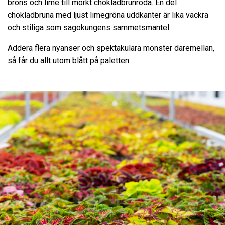
brons och lime till mörkt chokladbrunröda. En del
chokladbruna med ljust limegröna uddkanter är lika vackra
och stiliga som sagokungens sammetsmantel.
Addera flera nyanser och spektakulära mönster däremellan,
så får du allt utom blått på paletten.