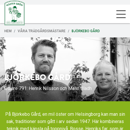
HEM
VÅRA TRÄDGÅRDSMÄSTARE
BJÖRKEBO GÅRD
BJÖRKEBO GÅRD
Odlare 791: Henrik Nilsson och Malin Bladh
På Björkebo Gård, en mil öster om Helsingborg kan man sin
sak, traditioner som gått i arv sedan 1947. Här kombineras
teknik med känsla på toppnivå. Bosse, Henriks far, som är