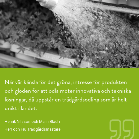
När vår känsla för det gröna, intresse för produkten
och glöden för att odla möter innovativa och tekniska
lösningar, då uppstår en trädgårdsodling som är helt
unikt i landet.
Henrik Nilsson och Malin Bladh
Herr och Fru Trädgårdsmästare