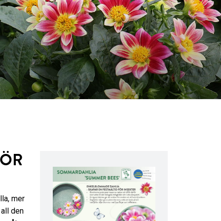
FÖR
lla, mer
all den