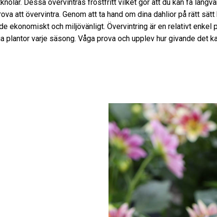
nölar. Dessa övervintras frostfritt vilket gör att du kan få långva
va att övervintra. Genom att ta hand om dina dahlior på rätt sätt
både ekonomiskt och miljövänligt. Övervintring är en relativt enkel
a plantor varje säsong. Våga prova och upplev hur givande det ka