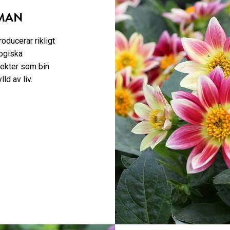
MMAN
ducerar rikligt
logiska
sekter som bin
ld av liv.