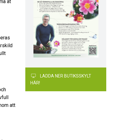
ma åt
ceras
rskild
llt
LADDA NER BUTIKSSKYLT
HÄR!
och
vfull
nom att