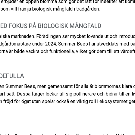
erbjuder en öppen blomma som gör det lätt för insekter att kom
s som vill främja biologisk mångfald i trädgården.
ED FOKUS PÅ BIOLOGISK MÅNGFALD
iska marknaden. Förädlingen ser mycket lovande ut och introdu
ädgårdsmästare under 2024. Summer Bees har utvecklats med sä
na är både vackra och funktionella, vilket gör dem till ett värdefu
DEFULLA
erien Summer Bees, men gemensamt för alla är blommornas klara 
sätt. Dessa färger lockar till sig pollinerare och bidrar till en li
 fröjd för ögat utan spelar också en viktig roll i ekosystemet ge