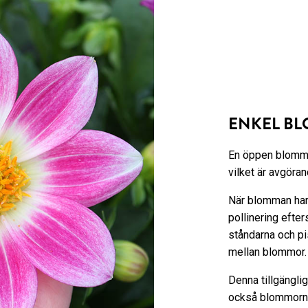
ENKEL BL
En öppen blomma u
vilket är avgöra
När blomman har 
pollinering eft
ståndarna och pis
mellan blommor.
Denna tillgängli
också blommorna