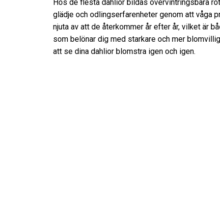
Hos de flesta dahlior bildas övervintringsbara rotk
glädje och odlingserfarenheter genom att våga pro
njuta av att de återkommer år efter år, vilket är 
som belönar dig med starkare och mer blomvillig
att se dina dahlior blomstra igen och igen.