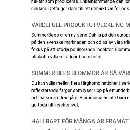
nektar som produceras. Enkelblommande dahlior 
nektarn. Detta gör dem till ett utmärkt val för os
VÄRDEFULL PRODUKTUTVECKLING M
SummerBees är en ny serie Dahlia på den europe
på den svenska marknaden och odlas av våra tr
fokus på att stödja pollinerande insekter. Blommor
tillskott i vilken trädgård som helst.
SUMMER BEES BLOMMOR ÄR SÅ VÄR
Du kan välja mellan flera färgkombinationer i s
reflekterande färger som lyser upp på ett underbart 
och hälsosam trädgård. Blommorna är inte bara en
ge föda till insektslivet.
HÅLLBART FÖR MÅNGA ÅR FRAMÅT