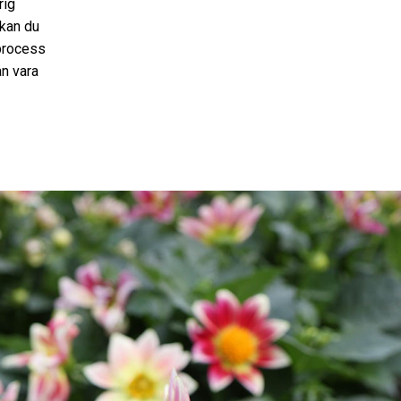
rig
 kan du
 process
n vara