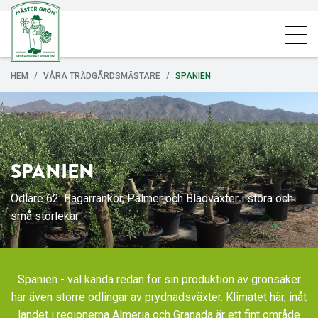
HEM
VÅRA TRÄDGÅRDSMÄSTARE
SPANIEN
SPANIEN
Odlare 62: Bägarrankor, Palmer och Bladväxter i stora och
små storlekar
Spanien - väl kända redan för sin produktion av grönsaker
har även större odlingar av prydnadsväxter. Klimatet här, inåt
landet i regionerna Almeria och Granada är ett fint område