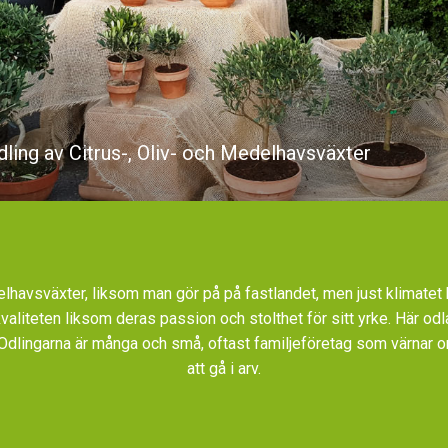
odling av Citrus-, Oliv- och Medelhavsväxter
delhavsväxter, liksom man gör på på fastlandet, men just klimatet hä
a kvaliteten liksom deras passion och stolthet för sitt yrke. Här odl
 Odlingarna är många och små, oftast familjeföretag som värnar om
att gå i arv.