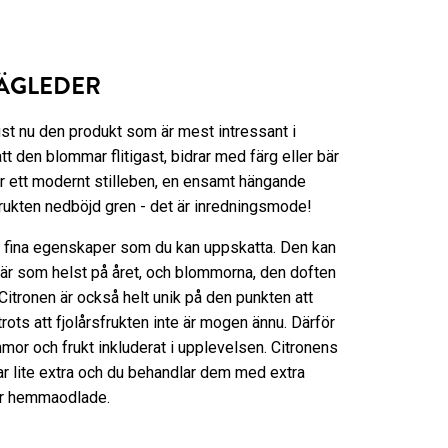
ÄGLEDER
just nu den produkt som är mest intressant i
att den blommar flitigast, bidrar med färg eller bär
är ett modernt stilleben, en ensamt hängande
 frukten nedböjd gren - det är inredningsmode!
a fina egenskaper som du kan uppskatta. Den kan
är som helst på året, och blommorna, den doften
Citronen är också helt unik på den punkten att
ots att fjolårsfrukten inte är mogen ännu. Därför
mor och frukt inkluderat i upplevelsen. Citronens
ar lite extra och du behandlar dem med extra
är hemmaodlade.