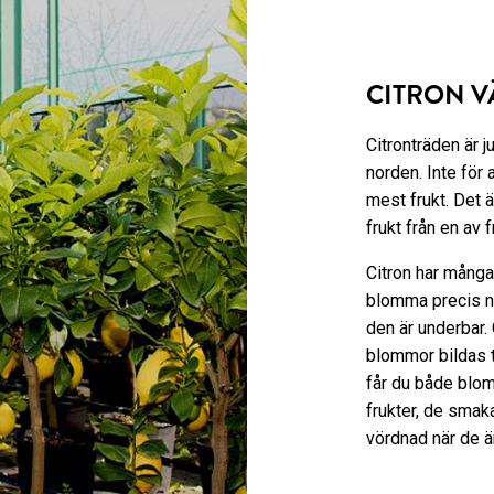
CITRON V
Citronträden är 
norden. Inte för 
mest frukt. Det 
frukt från en av
Citron har mång
blomma precis n
den är underbar. 
blommor bildas tr
får du både blom
frukter, de smak
vördnad när de 