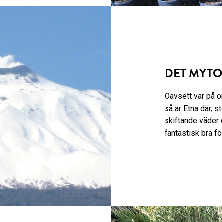
DET MYT
Oavsett var på ön
så är Etna där, s
skiftande väder o
fantastisk bra f