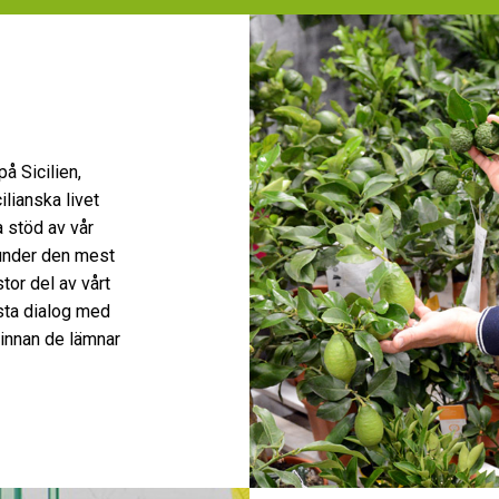
å Sicilien,
lianska livet
a stöd av vår
under den mest
stor del av vårt
rsta dialog med
 innan de lämnar