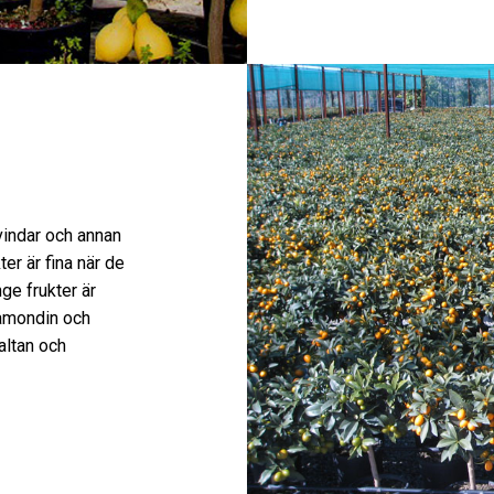
vindar och annan
er är fina när de
nge frukter är
lamondin och
altan och