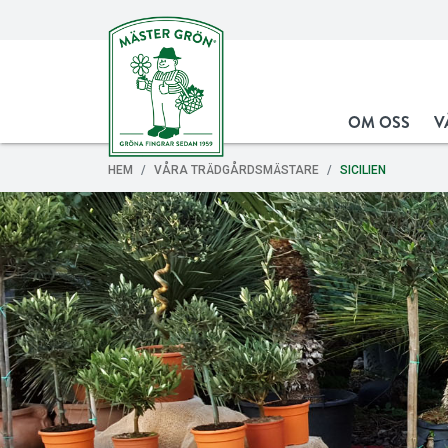
OM OSS
V
HEM
VÅRA TRÄDGÅRDSMÄSTARE
SICILIEN