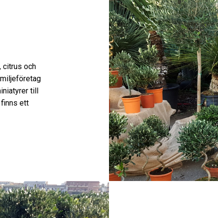
, citrus och
amiljeföretag
iatyrer till
finns ett