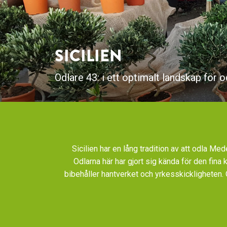
SICILIEN
Odlare 43: i ett optimalt landskap för 
Sicilien har en lång tradition av att odla Me
Odlarna här har gjort sig kända för den fin
bibehåller hantverket och yrkesskickligheten.