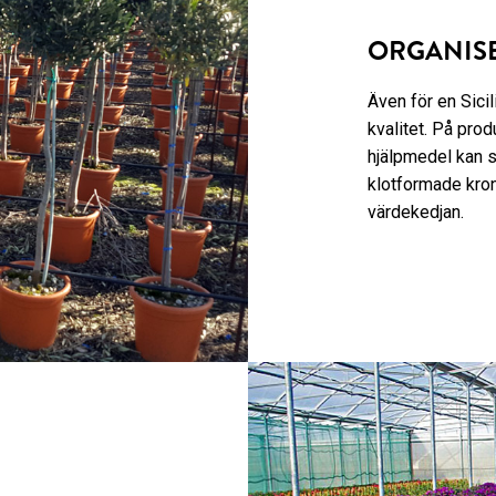
ORGANIS
Även för en Sicil
kvalitet. På pr
hjälpmedel kan s
klotformade krono
värdekedjan.