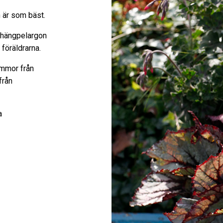
n är som bäst.
n hängpelargon
föräldrarna.
ommor från
från
a