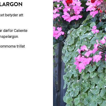
ELARGON
ket betyder att
r därför Caliente
nspelargon.
lommorna trillat