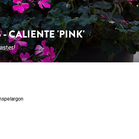
- CALIENTE 'PINK'
aster!
anspelargon