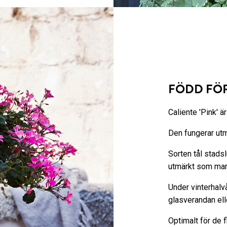
FÖDD FÖR
Caliente 'Pink' ä
Den fungerar utm
Sorten tål stadslu
utmärkt som mar
Under vinterhalvå
glasverandan ell
Optimalt för de f