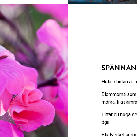
SPÄNNAN
Hela plantan är f
Blommorna som är
mörka, lilaskimra
Tittar du noga se
öga.
Bladverket är mö