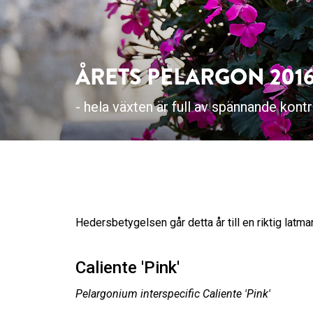
ÅRETS PELARGON 2016 
- hela växten är full av spännande kontr
Hedersbetygelsen går detta år till en riktig latm
Caliente 'Pink'
Pelargonium interspecific Caliente 'Pink'