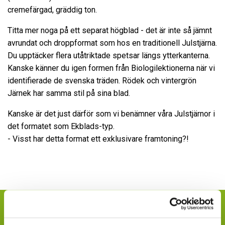
cremefärgad, gräddig ton.
Titta mer noga på ett separat högblad - det är inte så jämnt
avrundat och droppformat som hos en traditionell Julstjärna.
Du upptäcker flera utåtriktade spetsar längs ytterkanterna.
Kanske känner du igen formen från Biologilektionerna när vi
identifierade de svenska träden. Rödek och vintergrön
Järnek har samma stil på sina blad.
Kanske är det just därför som vi benämner våra Julstjärnor i
det formatet som Ekblads-typ.
- Visst har detta format ett exklusivare framtoning?!
ÄR DU KONSUMENT OCH VILL FINNA
INKÖPSSTÄLLEN?