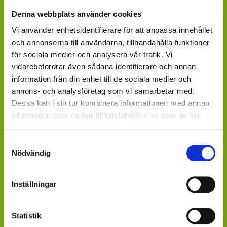
Denna webbplats använder cookies
Fråga efter produkterna lokalt, där du köper dina växter.
Våra produkter finns under säsong tillgängliga att
Vi använder enhetsidentifierare för att anpassa innehållet
beställa hos ett rikstäckande nätverk av återförsäljare
och annonserna till användarna, tillhandahålla funktioner
av växter och blommor.
för sociala medier och analysera vår trafik. Vi
vidarebefordrar även sådana identifierare och annan
GARDENCENTER: Blomsterlandet, Granngården,
information från din enhet till de sociala medier och
Hornbach, Plantagen, Bauhaus, Bogrönt och många
annons- och analysföretag som vi samarbetar med.
fristående GardenCenter och Handelsträdgårdar.
Dessa kan i sin tur kombinera informationen med annan
information som du har tillhandahållit eller som de har
LIVSMEDELSBUTIKER: Dagligvaruhandelskedjorna
samlat in när du har använt deras tjänster.
tillhandahåller ett begränsat utbud.
Samtyckesval
Nödvändig
BLOMSTERBUTIKER: Blomster- och Livsstilsbutiker
presenterar ett personligt utbud och kan beställa hem
på din förfrågan.
Inställningar
ÄR DU ÅTERFÖRSÄLJARE?
Statistik
Kontakta din kundansvarige säljare på Mäster Grön.