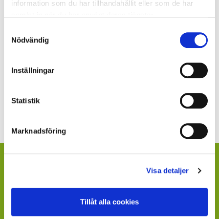
information som du har tillhandahållit eller som de har
samlat in när du har använt deras tjänster.
Samtyckesval
Nödvändig
BUS ELLER GODIS - GE BORT EN
KRUKVÄXT!
Inställningar
- tänk utanför skålen - bjud in
dörrknackarbarnen till att bygga upp känsla
Statistik
och värderingar för växter
Marknadsföring
ÄR DU ÅTERFÖRSÄLJARE?
Visa detaljer
Kontakta din kundansvarige säljare på Mäster Grön.
Saknar du kontaktperson - sänd ett mail till
Tillåt alla cookies
info@mastergron.se