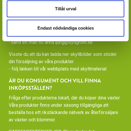
Får du ditt varuflöde via lokala blomstergrossister som
Tillåt urval
tillhandahåller våra växter under säsong
- fråga där.
Endast nödvändiga cookies
Saknar du en värdefull leverantör till din verksamhet?
- sänd ett mail till
anna.ljung@sydgront.se
Visste du att du kan ladda ner skyltbilder som stöder
din försäljning av våra produkter
- följ länken till vår
webbplats med skyltmaterial
ÄR DU KONSUMENT OCH VILL FINNA
INKÖPSSTÄLLEN?
Fråga efter produkterna lokalt, där du köper dina växter.
Våra produkter finns under säsong tillgängliga att
beställa hos ett rikstäckande nätverk av återförsäljare
av växter och blommor.