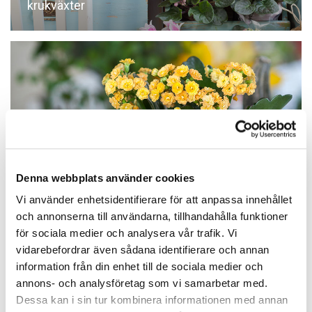
krukväxter
VÅRELD, HÖSTGLÖD, JULGLÖD
Denna webbplats använder cookies
ELLER KALANCHOE
Vi använder enhetsidentifierare för att anpassa innehållet
- utlovar över 12 veckors blomning i hemmets
och annonserna till användarna, tillhandahålla funktioner
lugna vrå
för sociala medier och analysera vår trafik. Vi
vidarebefordrar även sådana identifierare och annan
information från din enhet till de sociala medier och
annons- och analysföretag som vi samarbetar med.
Dessa kan i sin tur kombinera informationen med annan