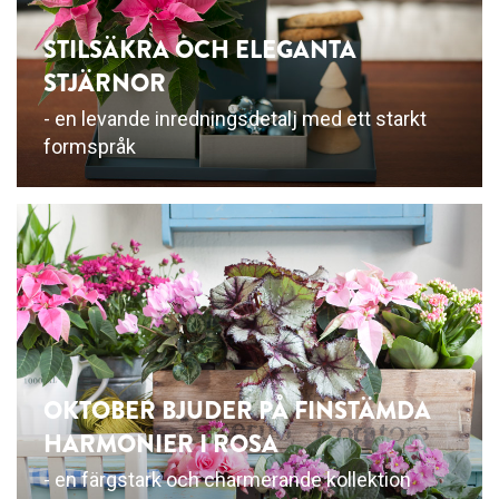
STILSÄKRA OCH ELEGANTA
STJÄRNOR
- en levande inredningsdetalj med ett starkt
formspråk
OKTOBER BJUDER PÅ FINSTÄMDA
HARMONIER I ROSA
- en färgstark och charmerande kollektion