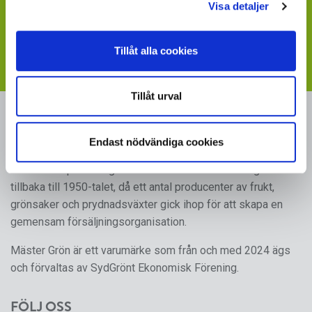
Visa detaljer
Visste du att du kan ladda ner skyltbilder som stöder
din försäljning av våra produkter
- följ länken till vår
webbplats med skyltmaterial
Tillåt alla cookies
Tillåt urval
MÄSTER GRÖN
Endast nödvändiga cookies
Sveriges i särklass största, tillika odlarägda, leverantör av
kruk- och utplanteringsväxter. Mäster Gröns rötter går
tillbaka till 1950-talet, då ett antal producenter av frukt,
grönsaker och prydnadsväxter gick ihop för att skapa en
gemensam försäljningsorganisation.
Mäster Grön är ett varumärke som från och med 2024 ägs
och förvaltas av SydGrönt Ekonomisk Förening.
FÖLJ OSS