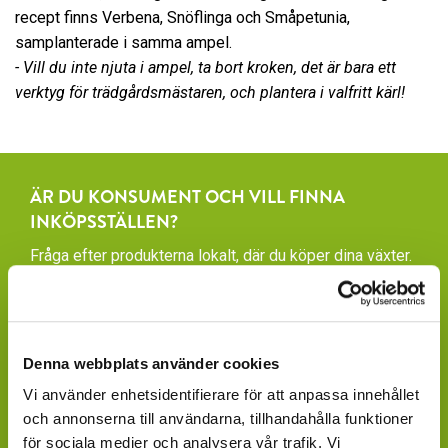
recept finns Verbena, Snöflinga och Småpetunia,
samplanterade i samma ampel.
- Vill du inte njuta i ampel, ta bort kroken, det är bara ett
verktyg för trädgårdsmästaren, och plantera i valfritt kärl!
ÄR DU KONSUMENT OCH VILL FINNA
INKÖPSSTÄLLEN?
Fråga efter produkterna lokalt, där du köper dina växter.
Våra produkter finns under säsong tillgängliga att
beställa hos ett rikstäckande nätverk av återförsäljare
av växter och blommor.
Denna webbplats använder cookies
GARDENCENTER: Blomsterlandet, Granngården,
Vi använder enhetsidentifierare för att anpassa innehållet
Hornbach, Plantagen, Bauhaus, Bogrönt och många
och annonserna till användarna, tillhandahålla funktioner
fristående GardenCenter och Handelsträdgårdar.
för sociala medier och analysera vår trafik. Vi