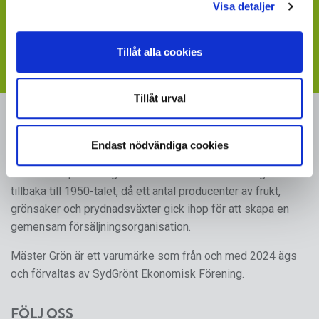
Visa detaljer
Visste du att du kan ladda ner skyltbilder som stöder
din försäljning av våra produkter
- följ länken till vår
webbplats med skyltmaterial
Tillåt alla cookies
Tillåt urval
MÄSTER GRÖN
Endast nödvändiga cookies
Sveriges i särklass största, tillika odlarägda, leverantör av
kruk- och utplanteringsväxter. Mäster Gröns rötter går
tillbaka till 1950-talet, då ett antal producenter av frukt,
grönsaker och prydnadsväxter gick ihop för att skapa en
gemensam försäljningsorganisation.
Mäster Grön är ett varumärke som från och med 2024 ägs
och förvaltas av SydGrönt Ekonomisk Förening.
FÖLJ OSS