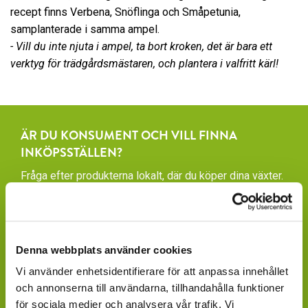
recept finns Verbena, Snöflinga och Småpetunia,
samplanterade i samma ampel.
- Vill du inte njuta i ampel, ta bort kroken, det är bara ett
verktyg för trädgårdsmästaren, och plantera i valfritt kärl!
ÄR DU KONSUMENT OCH VILL FINNA
INKÖPSSTÄLLEN?
Fråga efter produkterna lokalt, där du köper dina växter.
Våra produkter finns under säsong tillgängliga att
beställa hos ett rikstäckande nätverk av återförsäljare
av växter och blommor.
Denna webbplats använder cookies
GARDENCENTER: Blomsterlandet, Granngården,
Vi använder enhetsidentifierare för att anpassa innehållet
Hornbach, Plantagen, Bauhaus, Bogrönt och många
och annonserna till användarna, tillhandahålla funktioner
fristående GardenCenter och Handelsträdgårdar.
för sociala medier och analysera vår trafik. Vi