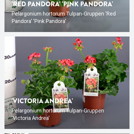
'RED PANDORA' 'PINK PANDORA'
Pelargonium hortorum Tulpan-Gruppen 'Red
Pandora' 'Pink Pandora'
'VICTORIA ANDREA'
Pelargonium hortorum Tulpan-Gruppen
'Victoria Andrea'