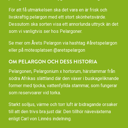
För att få utmärkelsen ska det vara en är frisk och
livskraftig pelargon med ett stort skönhetsvärde.
Dessutom ska sorten visa ett annorlunda uttryck än det
som vi vanligtvis ser hos Pelargoner.
Se mer om Årets Pelargon via hashtag #åretspelargon
eller på mötesplatsen @aretspelargon
OM PELARGON OCH DESS HISTORIA
Pelargonen, Pelargonium x hortorum, härstammar från
södra Afrikas slättland där den växer i buskageliknande
former med tjocka, vattenfyllda stammar, som fungerar
som reservoarer vid torka.
Starkt solljus, värme och torr luft är bidragande orsaker
till att den trivs bra just där. Den tillhör näveväxterna
enligt Carl von Linnés indelning.