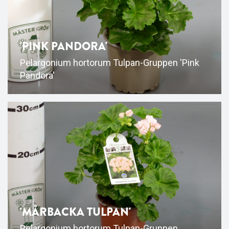
'PINK PANDORA'
Pelargonium hortorum Tulpan-Gruppen 'Pink
Pandora'
'MÅRBACKA TULPAN'
Pelargonium hortorum Tulpan-Gruppen