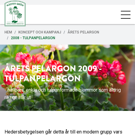
HEM
KONCEPT OCH KAMPANJ
ÅRETS PELARGON
2008 - TULPANPELARGON
ÅRETS PELARGON 2009 -
TULPANPELARGON
- hållbara, enkla och tulpanformade blommor som aldrig
riktigt slår ut
Hedersbetygelsen går detta år till en modern grupp vars