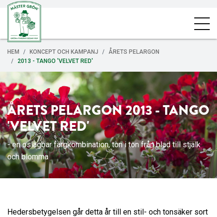
HEM
KONCEPT OCH KAMPANJ
ÅRETS PELARGON
2013 - TANGO 'VELVET RED'
ÅRETS PELARGON 2013 - TANGO
'VELVET RED'
- en oslagbar färgkombination, ton i ton från blad till stjälk
och blomma
Hedersbetygelsen går detta år till en stil- och tonsäker sort