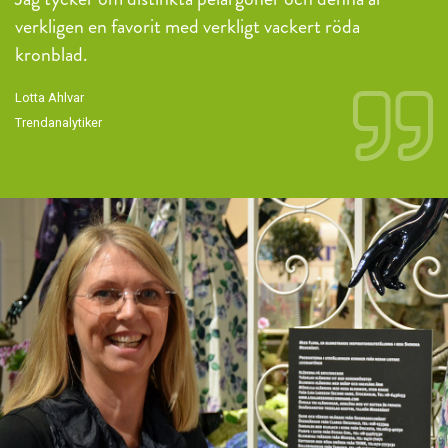
verkligen en favorit med verkligt vackert röda
kronblad.
Lotta Ahlvar
Trendanalytiker