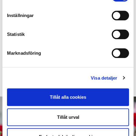
‘Velvet Red’ är en på marknaden ny pelargonförädling som
Inställningar
begåvats med en efterlängtad mörkt sammetsröd färg.
Dess mörka blomfärg speglas i det mörkare bladverket och
Statistik
på blomstjälkarna vilket gör sorten unik i sitt slag.
Vi känner att den kommer att få ett varmt mottagande hos
Marknadsföring
pelargonköparna och i framtiden synas på många balkonger
och i många trädgårdar.
Årets Pelargon 2013 ‘Velvet Red’ har en härligt djupröd ton.
Visa detaljer
Tillåt alla cookies
Tillåt urval