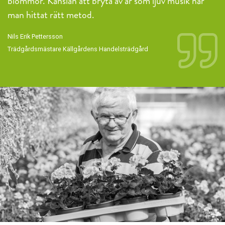
blommor. Känslan att bryta av är som ljuv musik när
man hittat rätt metod.
Nils Erik Pettersson
Trädgårdsmästare Källgårdens Handelsträdgård