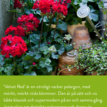
‘Velvet Red’ är en otroligt vacker pelargon, med
mörkt, mörkt röda blommor. Den är på sätt och vis
både klassisk och supermodern på en och samma gång.
Jag tycker om distinkta pelargoner och denna är