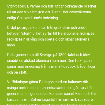
Starkt solljus, värme och torr luft är bidragande orsaker
till att den trivs bra just där. Den tillhör näveväxterna
enligt Carl von Linnés indelning.
Ordet pelargos kommer från grekiskan och ordet
betyder ”stork” vilket syftar till Pelargonens frökapsel.
Frökapseln är lång och spetsig och liknar storkens
näbb.
Pelargonen kom till Sverige på 1800-talet och blev
snabbt en älskad blomma i hemmen. Den förknippas
gärna med inredning från samma tidsepok, både i koja
och på slott.
VI förknippar gärna Pelargon med ett kulturarv där
många sorter samlas av entusiaster och går i arv från
generation till generation. Konstnärsparet Karin och Carl
Larsson samt Selma Lagerlöf har varit ambassadörer