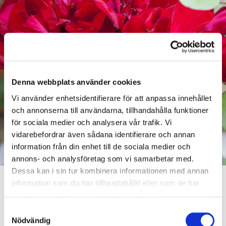
Denna webbplats använder cookies
Vi använder enhetsidentifierare för att anpassa innehållet
och annonserna till användarna, tillhandahålla funktioner
för sociala medier och analysera vår trafik. Vi
vidarebefordrar även sådana identifierare och annan
information från din enhet till de sociala medier och
annons- och analysföretag som vi samarbetar med.
Dessa kan i sin tur kombinera informationen med annan
information som du har tillhandahållit eller som de har
JURYNS MOTIVERING
samlat in när du har använt deras tjänster.
‘Velvet Red’ har trollbundit samtliga jurymedlemmar med
Samtyckesval
Nödvändig
sitt unika färgspel.