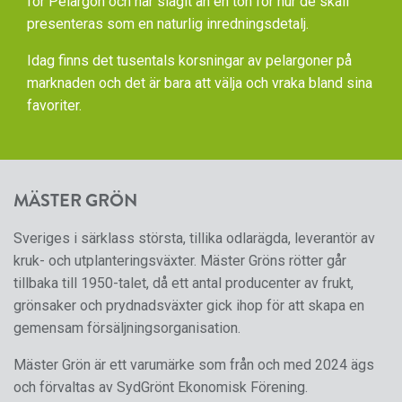
för Pelargon och har slagit an en ton för hur de skall
presenteras som en naturlig inredningsdetalj.
Idag finns det tusentals korsningar av pelargoner på
marknaden och det är bara att välja och vraka bland sina
favoriter.
MÄSTER GRÖN
Sveriges i särklass största, tillika odlarägda, leverantör av
kruk- och utplanteringsväxter. Mäster Gröns rötter går
tillbaka till 1950-talet, då ett antal producenter av frukt,
grönsaker och prydnadsväxter gick ihop för att skapa en
gemensam försäljningsorganisation.
Mäster Grön är ett varumärke som från och med 2024 ägs
och förvaltas av SydGrönt Ekonomisk Förening.