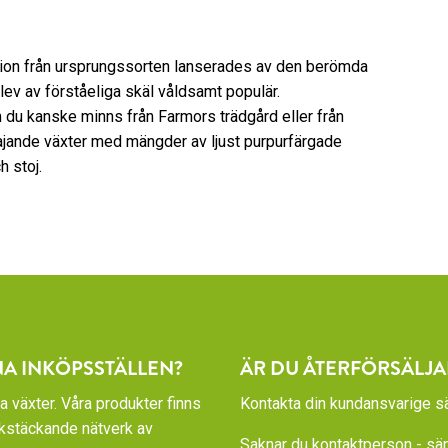
ktion från ursprungssorten lanserades av den berömda
v av förståeliga skäl våldsamt populär.
du kanske minns från Farmors trädgård eller från
 vajande växter med mängder av ljust purpurfärgade
 stoj.
NA INKÖPSSTÄLLEN?
ÄR DU ÅTERFÖRSÄLJA
a växter. Våra produkter finns
Kontakta din kundansvarige sä
rikstäckande nätverk av
Saknar du kontaktperson - sänd