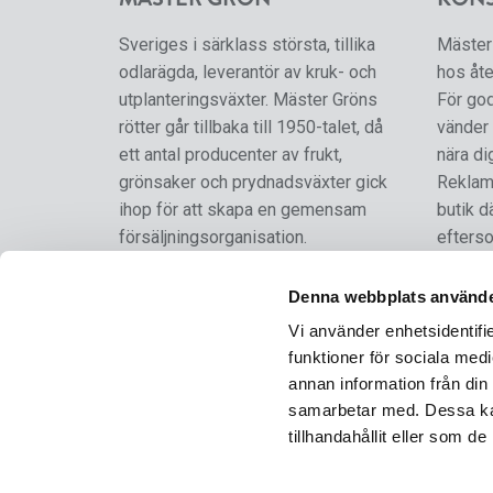
Sveriges i särklass största, tillika
Mäster 
odlarägda, leverantör av kruk- och
hos åte
utplanteringsväxter. Mäster Gröns
För go
rötter går tillbaka till 1950-talet, då
vänder 
ett antal producenter av frukt,
nära di
grönsaker och prydnadsväxter gick
Reklama
ihop för att skapa en gemensam
butik d
försäljningsorganisation.
efterso
Mäster Grön är ett varumärke som
Denna webbplats använde
från och med 2024 ägs och förvaltas
Vi använder enhetsidentifie
av SydGrönt Ekonomisk Förening.
funktioner för sociala medi
annan information från din
FÖLJ OSS
samarbetar med. Dessa kan
tillhandahållit eller som d