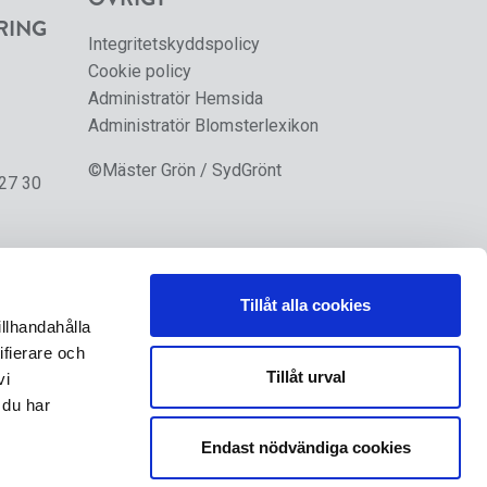
RING
Integritetskyddspolicy
Cookie policy
Administratör Hemsida
Administratör Blomsterlexikon
©Mäster Grön / SydGrönt
 27 30
Tillåt alla cookies
illhandahålla
ifierare och
Tillåt urval
vi
 du har
Endast nödvändiga cookies