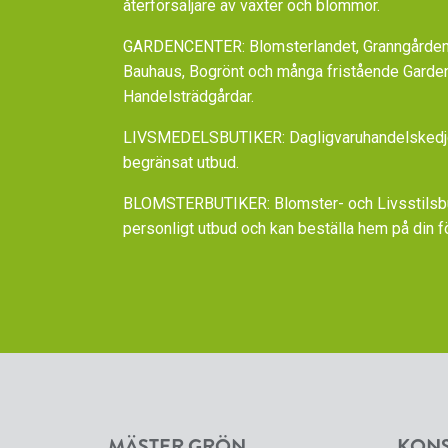
återförsäljare av växter och blommor.
GARDENCENTER: Blomsterlandet, Granngården,
Bauhaus, Bogrönt och många fristående Garde
Handelsträdgårdar.
LIVSMEDELSBUTIKER: Dagligvaruhandelskedjorn
begränsat utbud.
BLOMSTERBUTIKER: Blomster- och Livsstilsbut
personligt utbud och kan beställa hem på din f
MÄSTER GRÖN
KON