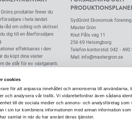
PRODUKTIONSPLANE
Gröns produkter finner du
rförsäljare i hela landet.
SydGrönt Ekonomisk förening
da råd om odling och skötsel
Mäster Grön
du dig till en återförsäljare
Knut Påls väg 11
g.
256 69 Helsingborg
tioner effektueras i den
Telefon kontorstid:
042 - 490
är du köpt dina växter
Mail:
info@mastergron.se
m de står för ev. växtgaranti.
r cookies
rare för att anpassa innehållet och annonserna till användarna, t
er och analysera vår trafik. Vi vidarebefordrar även sådana ident
 enhet till de sociala medier och annons- och analysföretag som 
 i sin tur kombinera informationen med annan information som
e har samlat in när du har använt deras tjänster.