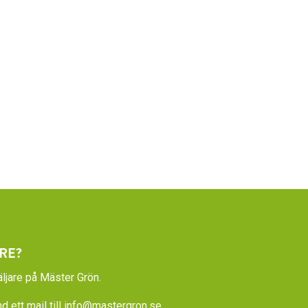
RE?
ljare på Mäster Grön.
 ett mail till
info@mastergron.se