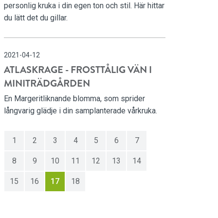
personlig kruka i din egen ton och stil. Här hittar
du lätt det du gillar.
2021-04-12
ATLASKRAGE - FROSTTÅLIG VÄN I
MINITRÄDGÅRDEN
En Margeritliknande blomma, som sprider
långvarig glädje i din samplanterade vårkruka.
1
2
3
4
5
6
7
8
9
10
11
12
13
14
15
16
17
18