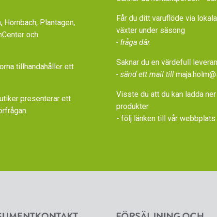
Får du ditt varuflöde via loka
 Hornbach, Plantagen,
växter under säsong
nCenter och
- fråga där.
Saknar du en värdefull leveran
a tillhandahåller ett
- sänd ett mail till
maja.holm@
Visste du att du kan ladda ner
iker presenterar ett
produkter
örfrågan.
- följ länken till vår
webbplats 
SUMENTKONTAKT
FÖRSÄLJNING OCH