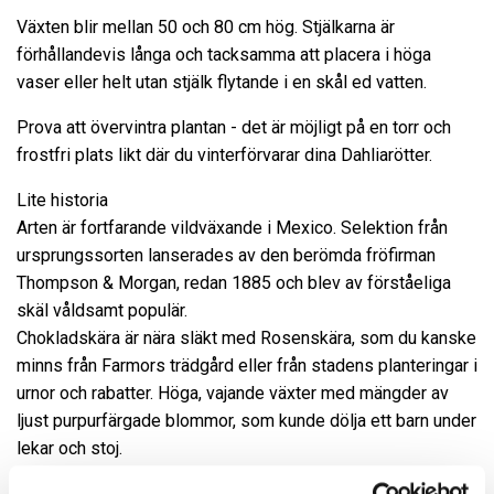
Växten blir mellan 50 och 80 cm hög. Stjälkarna är
förhållandevis långa och tacksamma att placera i höga
vaser eller helt utan stjälk flytande i en skål ed vatten.
Prova att övervintra plantan - det är möjligt på en torr och
frostfri plats likt där du vinterförvarar dina Dahliarötter.
Lite historia
Arten är fortfarande vildväxande i Mexico. Selektion från
ursprungssorten lanserades av den berömda fröfirman
Thompson & Morgan, redan 1885 och blev av förståeliga
skäl våldsamt populär.
Chokladskära är nära släkt med Rosenskära, som du kanske
minns från Farmors trädgård eller från stadens planteringar i
urnor och rabatter. Höga, vajande växter med mängder av
ljust purpurfärgade blommor, som kunde dölja ett barn under
lekar och stoj.