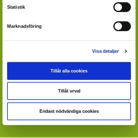
Statistik
ÄR DU ÅTERFÖRSÄLJARE?
Kontakta din kundansvarige säljare på Mäster Grön.
Marknadsföring
Saknar du kontaktperson - sänd ett mail till
info@mastergron.se
Visa detaljer
Får du ditt varuflöde via lokala blomstergrossister som
tillhandahåller våra växter under säsong
- fråga där.
Tillåt alla cookies
Saknar du en värdefull leverantör till din verksamhet?
- sänd ett mail till
maja.holm@sydgront.se
Tillåt urval
Visste du att du kan ladda ner skyltbilder som stöder
din försäljning av våra produkter
Endast nödvändiga cookies
- följ länken till vår
webbplats med skyltmaterial