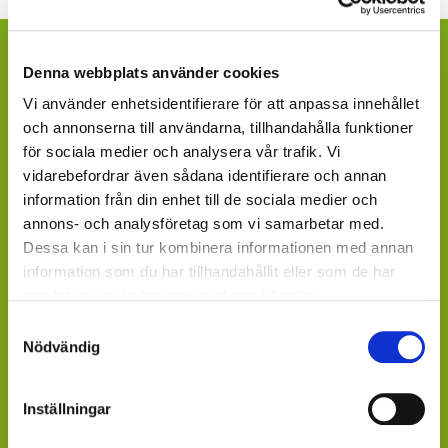
ÄR DU KONSUMENT OCH VILL FINNA
Denna webbplats använder cookies
INKÖPSSTÄLLEN?
Vi använder enhetsidentifierare för att anpassa innehållet
Fråga efter produkterna lokalt, där du köper dina växter.
och annonserna till användarna, tillhandahålla funktioner
Våra produkter finns under säsong tillgängliga att
för sociala medier och analysera vår trafik. Vi
beställa hos ett rikstäckande nätverk av återförsäljare
vidarebefordrar även sådana identifierare och annan
av växter och blommor.
information från din enhet till de sociala medier och
annons- och analysföretag som vi samarbetar med.
GARDENCENTER: Blomsterlandet, Granngården,
Dessa kan i sin tur kombinera informationen med annan
Hornbach, Plantagen, Bauhaus, Bogrönt och många
information som du har tillhandahållit eller som de har
fristående GardenCenter och Handelsträdgårdar.
samlat in när du har använt deras tjänster.
Samtyckesval
LIVSMEDELSBUTIKER: Dagligvaruhandelskedjorna
Nödvändig
tillhandahåller ett begränsat utbud.
BLOMSTERBUTIKER: Blomster- och Livsstilsbutiker
Inställningar
presenterar ett personligt utbud och kan beställa hem
på din förfrågan.