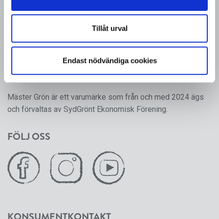
MÄSTER GRÖN
Sveriges i särklass största, tillika odlarägda, leverantör av
Tillåt urval
kruk- och utplanteringsväxter. Mäster Gröns rötter går
tillbaka till 1950-talet, då ett antal producenter av frukt,
Endast nödvändiga cookies
grönsaker och prydnadsväxter gick ihop för att skapa en
gemensam försäljningsorganisation.
Mäster Grön är ett varumärke som från och med 2024 ägs
och förvaltas av SydGrönt Ekonomisk Förening.
FÖLJ OSS
KONSUMENTKONTAKT