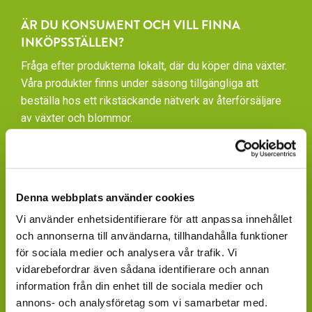
ÄR DU KONSUMENT OCH VILL FINNA
INKÖPSSTÄLLEN?
Fråga efter produkterna lokalt, där du köper dina växter.
Våra produkter finns under säsong tillgängliga att
beställa hos ett rikstäckande nätverk av återförsäljare
av växter och blommor.
GARDENCENTER: Blomsterlandet, Granngården,
Hornbach, Plantagen, Bauhaus, Bogrönt och många
fristående GardenCenter och Handelsträdgårdar.
Denna webbplats använder cookies
LIVSMEDELSBUTIKER: Dagligvaruhandelskedjorna
Vi använder enhetsidentifierare för att anpassa innehållet
tillhandahåller ett begränsat utbud.
och annonserna till användarna, tillhandahålla funktioner
för sociala medier och analysera vår trafik. Vi
BLOMSTERBUTIKER: Blomster- och Livsstilsbutiker
vidarebefordrar även sådana identifierare och annan
presenterar ett personligt utbud och kan beställa hem
information från din enhet till de sociala medier och
på din förfrågan.
annons- och analysföretag som vi samarbetar med.