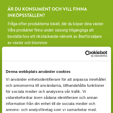
ÄR DU KONSUMENT OCH VILL FINNA
INKÖPSSTÄLLEN?
Fråga efter produkterna lokalt, där du köper dina växter.
Våra produkter finns under säsong tillgängliga att
beställa hos ett rikstäckande nätverk av återförsäljare
av växter och blommor.
GARDENCENTER: Blomsterlandet, Granngården,
Hornbach, Plantagen, Bauhaus, Bogrönt och många
fristående GardenCenter och Handelsträdgårdar.
Denna webbplats använder cookies
LIVSMEDELSBUTIKER: Dagligvaruhandelskedjorna
Vi använder enhetsidentifierare för att anpassa innehållet
tillhandahåller ett begränsat utbud.
och annonserna till användarna, tillhandahålla funktioner
för sociala medier och analysera vår trafik. Vi
BLOMSTERBUTIKER: Blomster- och Livsstilsbutiker
vidarebefordrar även sådana identifierare och annan
presenterar ett personligt utbud och kan beställa hem
information från din enhet till de sociala medier och
på din förfrågan.
annons- och analysföretag som vi samarbetar med.