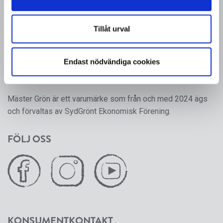
MÄSTER GRÖN
Sveriges i särklass största, tillika odlarägda, leverantör av
Tillåt urval
kruk- och utplanteringsväxter. Mäster Gröns rötter går
tillbaka till 1950-talet, då ett antal producenter av frukt,
Endast nödvändiga cookies
grönsaker och prydnadsväxter gick ihop för att skapa en
gemensam försäljningsorganisation.
Mäster Grön är ett varumärke som från och med 2024 ägs
och förvaltas av SydGrönt Ekonomisk Förening.
FÖLJ OSS
KONSUMENTKONTAKT