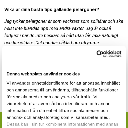
Vilka är dina bästa tips gällande pelargoner?
Jag tycker pelargoner är som vackrast som solitärer och ska
helst inte blandas upp med andra växter. Jag är också
förtjust i när de inte beskärs så hårt utan får växa naturligt
och lite vildare. Det handlar såklart om utrymme.
Är väldigt svag för högresta och yviga.
Mårbackapelargoner
eller Dr Westerlund som får leva sitt liv utan att en sekatör
trimmar dem för ofta. Möjligtvis skulle jag kombinera den
Denna webbplats använder cookies
röda kärlekspelargonen 'Calliope' med rödbladig trifolium
(vitklöver).
Vi använder enhetsidentifierare för att anpassa innehållet
och annonserna till användarna, tillhandahålla funktioner
för sociala medier och analysera vår trafik. Vi
vidarebefordrar även sådana identifierare och annan
information från din enhet till de sociala medier och
annons- och analysföretag som vi samarbetar med.
ÄR DU KONSUMENT OCH VILL FINNA
Dessa kan i sin tur kombinera informationen med annan