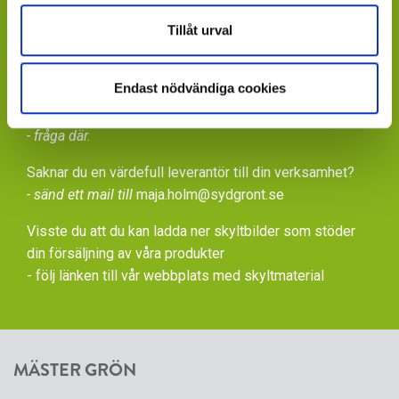
Tillåt urval
Saknar du kontaktperson - sänd ett mail till
info@mastergron.se
Endast nödvändiga cookies
Får du ditt varuflöde via lokala blomstergrossister som
tillhandahåller våra växter under säsong
- fråga där.
Saknar du en värdefull leverantör till din verksamhet?
- sänd ett mail till
maja.holm@sydgront.se
Visste du att du kan ladda ner skyltbilder som stöder
din försäljning av våra produkter
- följ länken till vår
webbplats med skyltmaterial
MÄSTER GRÖN