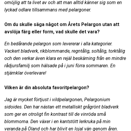
omöjlig att ta livet av och att man alltid känner sig som en
lyckad odlare tillsammans med pelargoner.
Om du skulle säga något om Årets Pelargon utan att
avslöja färg eller form, vad skulle det vara?
En bedårande pelargon som levererar i alla kategorier.
Vackert bladverk, rikblommande, regntålig, soltålig, torktålig
och den verkar även klara en rejäl beskärning från en mindre
rådjursfamilj som hälsade på i juni förra sommaren. En
stjärnklar överlevare!
Vilken är din absoluta favoritpelargon?
Jag är mycket förtjust i vildpelargonen, Pelargonium
sidoides. Den har nästan ett metalliskt grågrönt bladverk
som ger en otroligt fin kontrast till de vinröda små
blommorna. Den växer i en kantstött lerkruka på min
veranda på Öland och har blivit en lojal vän genom åren.