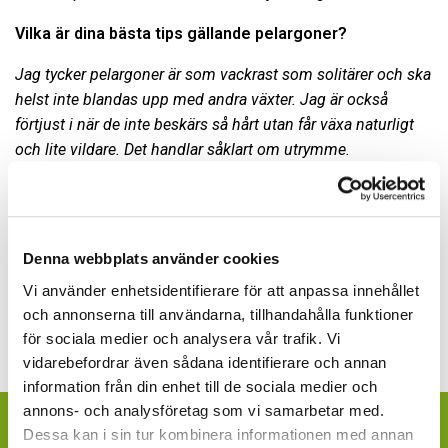
Vilka är dina bästa tips gällande pelargoner?
Jag tycker pelargoner är som vackrast som solitärer och ska
helst inte blandas upp med andra växter. Jag är också
förtjust i när de inte beskärs så hårt utan får växa naturligt
och lite vildare. Det handlar såklart om utrymme.
Är väldigt svag för högresta och yviga.
Mårbackapelargoner
eller Dr Westerlund som får leva sitt liv utan att en sekatör
trimmar dem för ofta. Möjligtvis skulle jag kombinera den
Denna webbplats använder cookies
röda kärlekspelargonen 'Calliope' med rödbladig trifolium
(vitklöver).
Vi använder enhetsidentifierare för att anpassa innehållet
och annonserna till användarna, tillhandahålla funktioner
för sociala medier och analysera vår trafik. Vi
vidarebefordrar även sådana identifierare och annan
information från din enhet till de sociala medier och
annons- och analysföretag som vi samarbetar med.
ÄR DU KONSUMENT OCH VILL FINNA
Dessa kan i sin tur kombinera informationen med annan