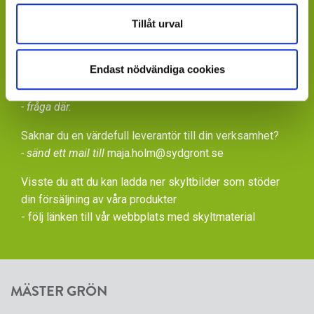
Tillåt urval
Saknar du kontaktperson - sänd ett mail till
info@mastergron.se
Endast nödvändiga cookies
Får du ditt varuflöde via lokala blomstergrossister som
tillhandahåller våra växter under säsong
- fråga där.
Saknar du en värdefull leverantör till din verksamhet?
- sänd ett mail till
maja.holm@sydgront.se
Visste du att du kan ladda ner skyltbilder som stöder
din försäljning av våra produkter
- följ länken till vår
webbplats med skyltmaterial
MÄSTER GRÖN