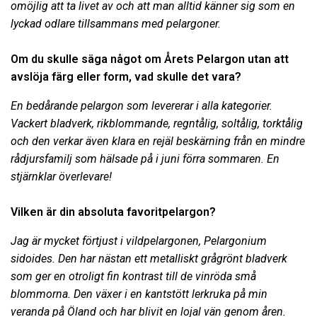
omöjlig att ta livet av och att man alltid känner sig som en
lyckad odlare tillsammans med pelargoner.
Om du skulle säga något om Årets Pelargon utan att
avslöja färg eller form, vad skulle det vara?
En bedårande pelargon som levererar i alla kategorier.
Vackert bladverk, rikblommande, regntålig, soltålig, torktålig
och den verkar även klara en rejäl beskärning från en mindre
rådjursfamilj som hälsade på i juni förra sommaren. En
stjärnklar överlevare!
Vilken är din absoluta favoritpelargon?
Jag är mycket förtjust i vildpelargonen, Pelargonium
sidoides. Den har nästan ett metalliskt grågrönt bladverk
som ger en otroligt fin kontrast till de vinröda små
blommorna. Den växer i en kantstött lerkruka på min
veranda på Öland och har blivit en lojal vän genom åren.