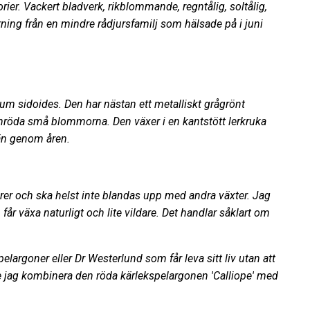
ier. Vackert bladverk, rikblommande, regntålig, soltålig,
rning från en mindre rådjursfamilj som hälsade på i juni
ium sidoides. Den har nästan ett metalliskt grågrönt
 vinröda små blommorna. Den växer i en kantstött lerkruka
vän genom åren.
rer och ska helst inte blandas upp med andra växter. Jag
 får växa naturligt och lite vildare. Det handlar såklart om
largoner eller Dr Westerlund som får leva sitt liv utan att
le jag kombinera den röda kärlekspelargonen 'Calliope' med