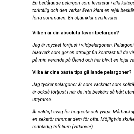
En bedårande pelargon som levererar i alla kategor
torktålig och den verkar även klara en rejäl beskä
förra sommaren. En stjärnklar överlevare!
Vilken är din absoluta favoritpelargon?
Jag är mycket förtjust i vildpelargonen, Pelargon
bladverk som ger en otroligt fin kontrast till de
på min veranda på Öland och har blivit en lojal 
Vilka är dina bästa tips gällande pelargoner?
Jag tycker pelargoner är som vackrast som solitä
är också förtjust i när de inte beskärs så hårt utan
utrymme.
Är väldigt svag för högresta och yviga.
Mårbackape
en sekatör trimmar dem för ofta. Möjligtvis skul
rödbladig trifolium (vitklöver).