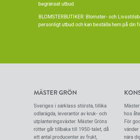
begränsat utbud.
BLOMSTERBUTIKER: Blomster- och Livsstilsbut
personligt utbud och kan beställa hem på din f
MÄSTER GRÖN
KON
Sveriges i särklass största, tillika
Mäster 
odlarägda, leverantör av kruk- och
hos åte
utplanteringsväxter. Mäster Gröns
För go
rötter går tillbaka till 1950-talet, då
vänder 
ett antal producenter av frukt,
nära di