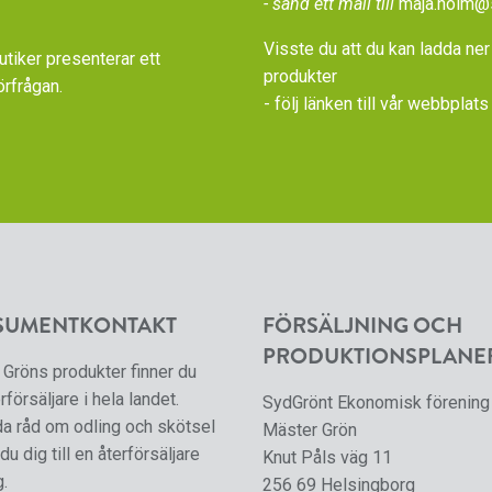
- sänd ett mail till
maja.holm@
Visste du att du kan ladda ner
iker presenterar ett
produkter
örfrågan.
- följ länken till vår
webbplats 
SUMENTKONTAKT
FÖRSÄLJNING OCH
PRODUKTIONSPLANE
Gröns produkter finner du
rförsäljare i hela landet.
SydGrönt Ekonomisk förening
da råd om odling och skötsel
Mäster Grön
du dig till en återförsäljare
Knut Påls väg 11
g.
256 69 Helsingborg