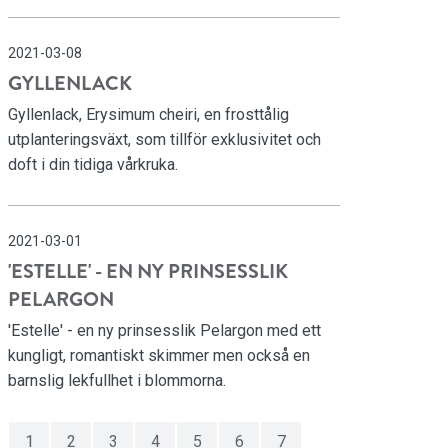
2021-03-08
GYLLENLACK
Gyllenlack, Erysimum cheiri, en frosttålig
utplanteringsväxt, som tillför exklusivitet och
doft i din tidiga vårkruka.
2021-03-01
'ESTELLE' - EN NY PRINSESSLIK
PELARGON
'Estelle' - en ny prinsesslik Pelargon med ett
kungligt, romantiskt skimmer men också en
barnslig lekfullhet i blommorna.
1
2
3
4
5
6
7