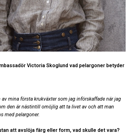
mbassadör Victoria Skoglund vad pelargoner betyder
en av mina första krukväxter som jag införskaffade när jag
m den är nästintill omöjlig att ta livet av och att man
ns med pelargoner.
n att avslöja färg eller form, vad skulle det vara?