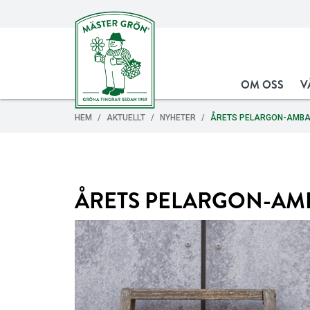
OM OSS
V
HEM
AKTUELLT
NYHETER
ÅRETS PELARGON-AMB
ÅRETS PELARGON-AM