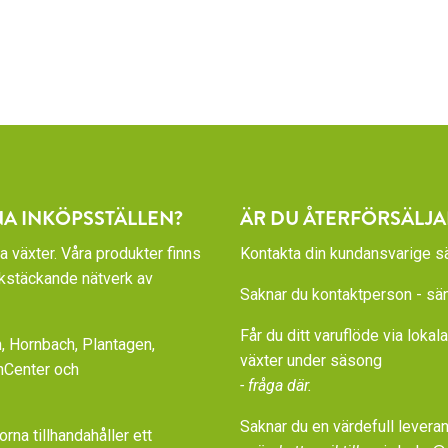
NA INKÖPSSTÄLLEN?
ÄR DU ÅTERFÖRSÄLJA
a växter. Våra produkter finns
Kontakta din kundansvarige sä
rikstäckande nätverk av
Saknar du kontaktperson - sänd
Får du ditt varuflöde via loka
 Hornbach, Plantagen,
växter under säsong
nCenter och
- fråga där.
Saknar du en värdefull leveran
a tillhandahåller ett