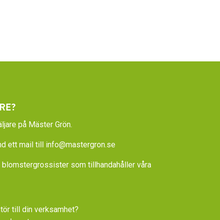
RE?
ljare på Mäster Grön.
 ett mail till
info@mastergron.se
la blomstergrossister som tillhandahåller våra
tör till din verksamhet?