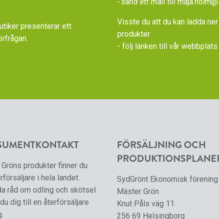
- sänd ett mail till
maja.holm@
Visste du att du kan ladda ner
iker presenterar ett
produkter
örfrågan.
- följ länken till vår
webbplats 
SUMENTKONTAKT
FÖRSÄLJNING OCH
PRODUKTIONSPLANE
Gröns produkter finner du
rförsäljare i hela landet.
SydGrönt Ekonomisk förening
da råd om odling och skötsel
Mäster Grön
du dig till en återförsäljare
Knut Påls väg 11
g.
256 69 Helsingborg