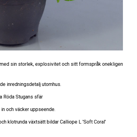
med sin storlek, explosivitet och sitt formspråk onekligen
nde inredningsdetalj utomhus.
lla Röda Stugans sfär
n in och väcker uppseende.
h klotrunda växtsätt bildar Calliope L 'Soft Coral'