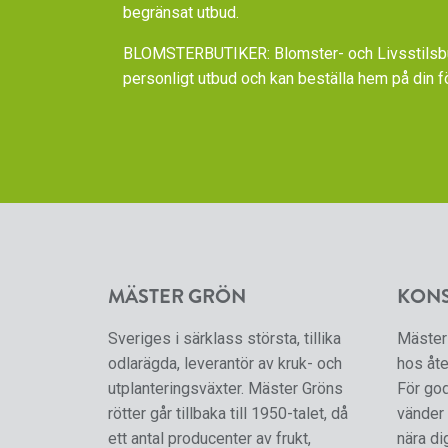
begränsat utbud.
BLOMSTERBUTIKER: Blomster- och Livsstilsbut
personligt utbud och kan beställa hem på din f
MÄSTER GRÖN
KON
Sveriges i särklass största, tillika
Mäster 
odlarägda, leverantör av kruk- och
hos åte
utplanteringsväxter. Mäster Gröns
För go
rötter går tillbaka till 1950-talet, då
vänder 
ett antal producenter av frukt,
nära di