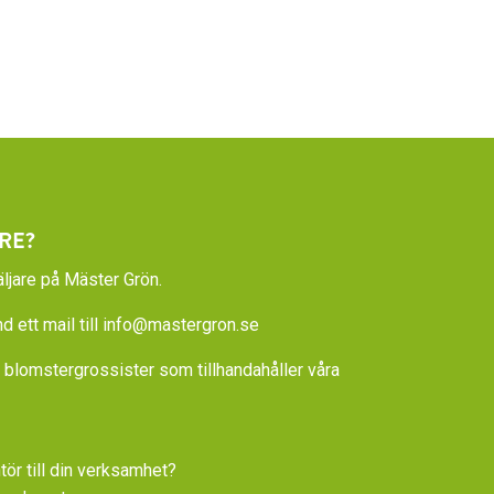
RE?
ljare på Mäster Grön.
 ett mail till
info@mastergron.se
la blomstergrossister som tillhandahåller våra
tör till din verksamhet?