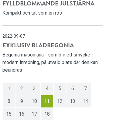
FYLLDBLOMMANDE JULSTJÄRNA
Kompakt och tät som en ros
2022-09-07
EXKLUSIV BLADBEGONIA
Begonia masoniana - som blir ett smycke i
modern inredning, på utvald plats där den kan
beundras
1
2
3
4
5
6
7
8
9
10
11
12
13
14
15
16
17
18