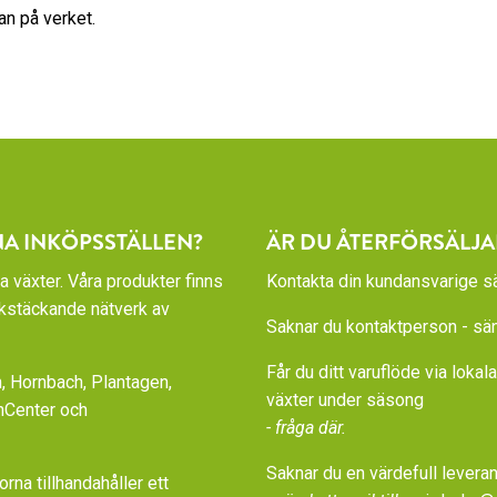
nan på verket.
NA INKÖPSSTÄLLEN?
ÄR DU ÅTERFÖRSÄLJA
a växter. Våra produkter finns
Kontakta din kundansvarige sä
rikstäckande nätverk av
Saknar du kontaktperson - sänd
Får du ditt varuflöde via loka
 Hornbach, Plantagen,
växter under säsong
nCenter och
- fråga där.
Saknar du en värdefull leveran
a tillhandahåller ett