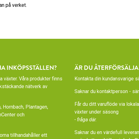
nan på verket.
NA INKÖPSSTÄLLEN?
ÄR DU ÅTERFÖRSÄLJA
a växter. Våra produkter finns
Kontakta din kundansvarige sä
rikstäckande nätverk av
Saknar du kontaktperson - sänd
Får du ditt varuflöde via loka
 Hornbach, Plantagen,
växter under säsong
nCenter och
- fråga där.
Saknar du en värdefull leveran
a tillhandahåller ett