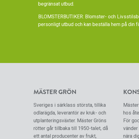
begränsat utbud.
BLOMSTERBUTIKER: Blomster- och Livsstilsbut
personligt utbud och kan beställa hem på din f
MÄSTER GRÖN
KON
Sveriges i särklass största, tillika
Mäster 
odlarägda, leverantör av kruk- och
hos åte
utplanteringsväxter. Mäster Gröns
För go
rötter går tillbaka till 1950-talet, då
vänder 
ett antal producenter av frukt,
nära di