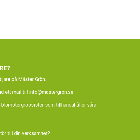
RE?
ljare på Mäster Grön.
 ett mail till
info@mastergron.se
la blomstergrossister som tillhandahåller våra
tör till din verksamhet?