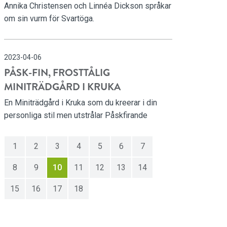
Annika Christensen och Linnéa Dickson språkar
om sin vurm för Svartöga.
2023-04-06
PÅSK-FIN, FROSTTÅLIG
MINITRÄDGÅRD I KRUKA
En Miniträdgård i Kruka som du kreerar i din
personliga stil men utstrålar Påskfirande
1
2
3
4
5
6
7
8
9
10
11
12
13
14
15
16
17
18