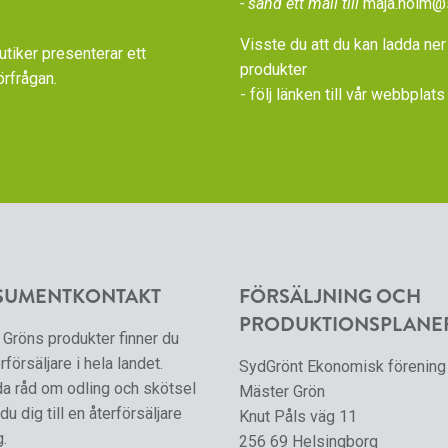
- sänd ett mail till
maja.holm@
Visste du att du kan ladda ner
iker presenterar ett
produkter
örfrågan.
- följ länken till vår
webbplats 
SUMENTKONTAKT
FÖRSÄLJNING OCH
PRODUKTIONSPLANE
Gröns produkter finner du
rförsäljare i hela landet.
SydGrönt Ekonomisk förening
da råd om odling och skötsel
Mäster Grön
du dig till en återförsäljare
Knut Påls väg 11
g.
256 69 Helsingborg