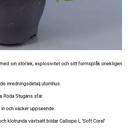
med sin storlek, explosivitet och sitt formspråk onekligen
nde inredningsdetalj utomhus.
lla Röda Stugans sfär
n in och väcker uppseende.
h klotrunda växtsätt bildar Calliope L 'Soft Coral'