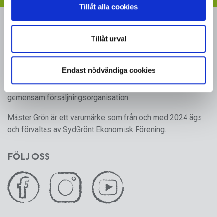
Tillåt alla cookies
MÄSTER GRÖN
Tillåt urval
Sveriges i särklass största, tillika odlarägda, leverantör av
kruk- och utplanteringsväxter. Mäster Gröns rötter går
Endast nödvändiga cookies
tillbaka till 1950-talet, då ett antal producenter av frukt,
grönsaker och prydnadsväxter gick ihop för att skapa en
gemensam försäljningsorganisation.
Mäster Grön är ett varumärke som från och med 2024 ägs
och förvaltas av SydGrönt Ekonomisk Förening.
FÖLJ OSS