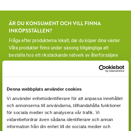
ÄR DU KONSUMENT OCH VILL FINNA
INKÖPSSTÄLLEN?
Fråga efter produkterna lokalt, där du köper dina växter.
Våra produkter finns under säsong tillgängliga att
beställa hos ett rikstäckande nätverk av återförsäljare
av växter och blommor.
GARDENCENTER: Blomsterlandet, Granngården,
Hornbach, Plantagen, Bauhaus, Bogrönt och många
fristående GardenCenter och Handelsträdgårdar.
Denna webbplats använder cookies
Vi använder enhetsidentifierare för att anpassa innehållet
LIVSMEDELSBUTIKER: Dagligvaruhandelskedjorna
och annonserna till användarna, tillhandahålla funktioner
tillhandahåller ett begränsat utbud.
för sociala medier och analysera vår trafik. Vi
vidarebefordrar även sådana identifierare och annan
BLOMSTERBUTIKER: Blomster- och Livsstilsbutiker
information från din enhet till de sociala medier och
presenterar ett personligt utbud och kan beställa hem