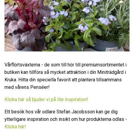
Vårflörtsväxterna - de som till hör till premiumsortimentet i
butiken kan tillföra så mycket attraktion i din Miniträdgård i
Kruka. Hitta din speciella favorit att plantera tillsammans
med vårens Penséer!
Klicka här så bjuder vi på lite inspiration!
Ett besök hos vår odlare Stefan Jacobsson kan ge dig
ytterligare inspiration och insikt om hur produkterna odlas -
Klicka här!