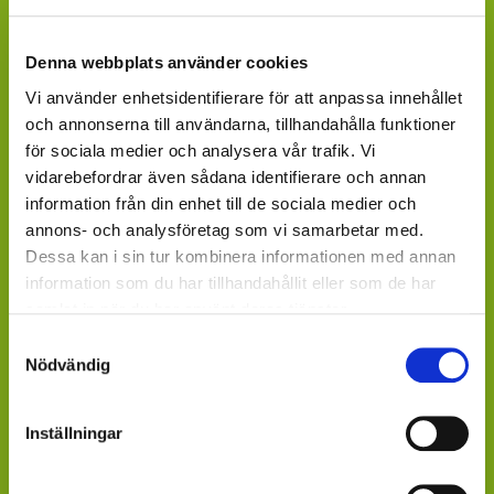
ÄR DU KONSUMENT OCH VILL FINNA
INKÖPSSTÄLLEN?
Denna webbplats använder cookies
Vi använder enhetsidentifierare för att anpassa innehållet
Fråga efter produkterna lokalt, där du köper dina växter.
och annonserna till användarna, tillhandahålla funktioner
Våra produkter finns under säsong tillgängliga att
för sociala medier och analysera vår trafik. Vi
beställa hos ett rikstäckande nätverk av återförsäljare
vidarebefordrar även sådana identifierare och annan
av växter och blommor.
information från din enhet till de sociala medier och
GARDENCENTER: Blomsterlandet, Granngården,
annons- och analysföretag som vi samarbetar med.
Hornbach, Plantagen, Bauhaus, Bogrönt och många
Dessa kan i sin tur kombinera informationen med annan
fristående GardenCenter och Handelsträdgårdar.
information som du har tillhandahållit eller som de har
samlat in när du har använt deras tjänster.
LIVSMEDELSBUTIKER: Dagligvaruhandelskedjorna
Samtyckesval
tillhandahåller ett begränsat utbud.
Nödvändig
BLOMSTERBUTIKER: Blomster- och Livsstilsbutiker
presenterar ett personligt utbud och kan beställa hem
Inställningar
på din förfrågan.