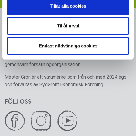
Tillåt alla cookies
MÄSTER GRÖN
Tillåt urval
Sveriges i särklass största, tillika odlarägda, leverantör av
kruk- och utplanteringsväxter. Mäster Gröns rötter går
Endast nödvändiga cookies
tillbaka till 1950-talet, då ett antal producenter av frukt,
grönsaker och prydnadsväxter gick ihop för att skapa en
gemensam försäljningsorganisation.
Mäster Grön är ett varumärke som från och med 2024 ägs
och förvaltas av SydGrönt Ekonomisk Förening.
FÖLJ OSS