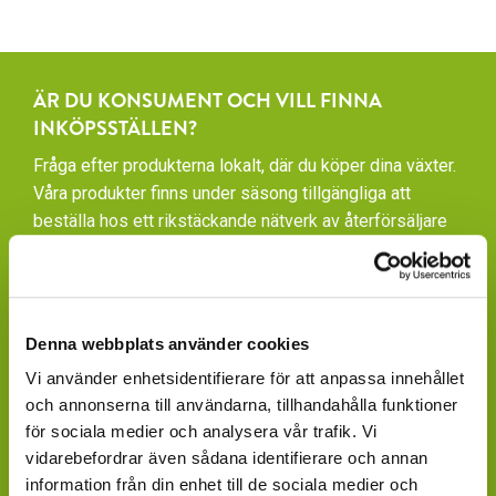
ÄR DU KONSUMENT OCH VILL FINNA
INKÖPSSTÄLLEN?
Fråga efter produkterna lokalt, där du köper dina växter.
Våra produkter finns under säsong tillgängliga att
beställa hos ett rikstäckande nätverk av återförsäljare
av växter och blommor.
GARDENCENTER: Blomsterlandet, Granngården,
Hornbach, Plantagen, Bauhaus, Bogrönt och många
Denna webbplats använder cookies
fristående GardenCenter och Handelsträdgårdar.
Vi använder enhetsidentifierare för att anpassa innehållet
LIVSMEDELSBUTIKER: Dagligvaruhandelskedjorna
och annonserna till användarna, tillhandahålla funktioner
tillhandahåller ett begränsat utbud.
för sociala medier och analysera vår trafik. Vi
vidarebefordrar även sådana identifierare och annan
BLOMSTERBUTIKER: Blomster- och Livsstilsbutiker
information från din enhet till de sociala medier och
presenterar ett personligt utbud och kan beställa hem