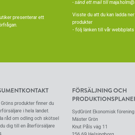
- sänd ett mail till
maja.holm@
Visste du att du kan ladda ner
iker presenterar ett
produkter
örfrågan.
- följ länken till vår
webbplats 
SUMENTKONTAKT
FÖRSÄLJNING OCH
PRODUKTIONSPLANE
Gröns produkter finner du
rförsäljare i hela landet.
SydGrönt Ekonomisk förening
da råd om odling och skötsel
Mäster Grön
du dig till en återförsäljare
Knut Påls väg 11
g.
256 69 Helsingborg