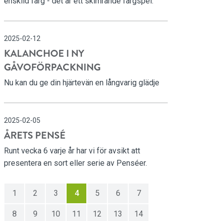
enskild färg - det är ett skimrande färgspel.
2025-02-12
KALANCHOE I NY
GÅVOFÖRPACKNING
Nu kan du ge din hjärtevän en långvarig glädje
2025-02-05
ÅRETS PENSÉ
Runt vecka 6 varje år har vi för avsikt att
presentera en sort eller serie av Penséer.
1
2
3
4
5
6
7
8
9
10
11
12
13
14