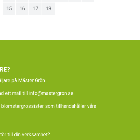
15
16
17
18
RE?
ljare på Mäster Grön.
 ett mail till
info@mastergron.se
la blomstergrossister som tillhandahåller våra
tör till din verksamhet?