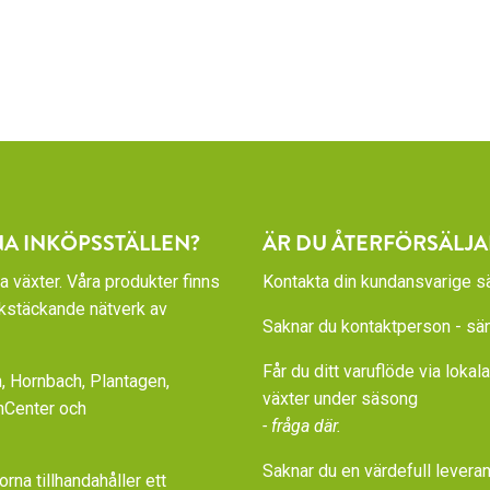
NA INKÖPSSTÄLLEN?
ÄR DU ÅTERFÖRSÄLJA
a växter. Våra produkter finns
Kontakta din kundansvarige sä
rikstäckande nätverk av
Saknar du kontaktperson - sänd
Får du ditt varuflöde via loka
 Hornbach, Plantagen,
växter under säsong
nCenter och
- fråga där.
Saknar du en värdefull leveran
a tillhandahåller ett