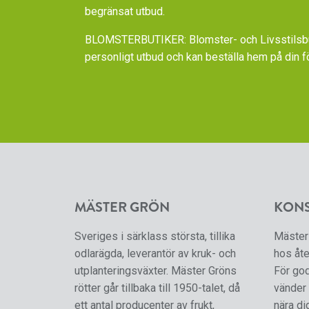
begränsat utbud.
BLOMSTERBUTIKER: Blomster- och Livsstilsbut
personligt utbud och kan beställa hem på din f
MÄSTER GRÖN
KON
Sveriges i särklass största, tillika
Mäster 
odlarägda, leverantör av kruk- och
hos åte
utplanteringsväxter. Mäster Gröns
För go
rötter går tillbaka till 1950-talet, då
vänder 
ett antal producenter av frukt,
nära di