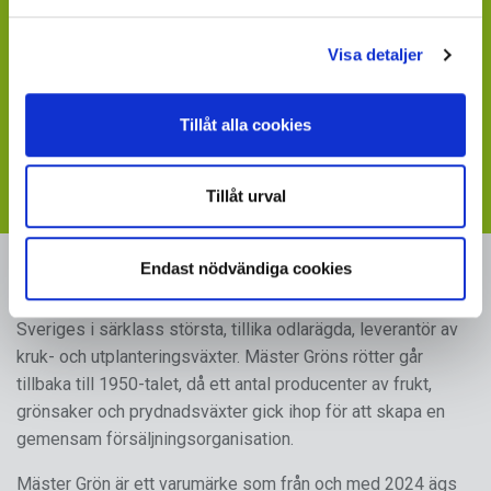
Saknar du en värdefull leverantör till din verksamhet?
Visa detaljer
- sänd ett mail till
maja.holm@sydgront.se
Visste du att du kan ladda ner skyltbilder som stöder
Tillåt alla cookies
din försäljning av våra produkter
- följ länken till vår
webbplats med skyltmaterial
Tillåt urval
Endast nödvändiga cookies
MÄSTER GRÖN
Sveriges i särklass största, tillika odlarägda, leverantör av
kruk- och utplanteringsväxter. Mäster Gröns rötter går
tillbaka till 1950-talet, då ett antal producenter av frukt,
grönsaker och prydnadsväxter gick ihop för att skapa en
gemensam försäljningsorganisation.
Mäster Grön är ett varumärke som från och med 2024 ägs