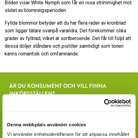
Bilden visar White Nymph som får en rosa strimmighet mot
slutet av blomningsperioden.
Fyllda blommor betyder att du har flera rader av kronblad
som ligger tätare ovanpå varandra. Det förekommer olika
grader av fyllnad, vilket är sortberoende. Det får till följd att
dessa döljer ståndare och pistiller samtidigt som tonen
känns romantisk och omfamnande.
ÄR DU KONSUMENT OCH VILL FINNA
INKÖPSSTÄLLEN?
Fråga efter produkterna lokalt, där du köper dina växter.
Våra produkter finns under säsong tillgängliga att
beställa hos ett rikstäckande nätverk av återförsäljare
Denna webbplats använder cookies
av växter och blommor.
Vi använder enhetsidentifierare för att anpassa innehållet