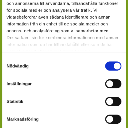
GARDENCENTER: Blomsterlandet, Granngården,
och annonserna till användarna, tillhandahålla funktioner
Hornbach, Plantagen, Bauhaus, Bogrönt och många
för sociala medier och analysera vår trafik. Vi
fristående GardenCenter och Handelsträdgårdar.
vidarebefordrar även sådana identifierare och annan
information från din enhet till de sociala medier och
LIVSMEDELSBUTIKER: Dagligvaruhandelskedjorna
annons- och analysföretag som vi samarbetar med.
tillhandahåller ett begränsat utbud.
Dessa kan i sin tur kombinera informationen med annan
information som du har tillhandahållit eller som de har
BLOMSTERBUTIKER: Blomster- och Livsstilsbutiker
samlat in när du har använt deras tjänster.
presenterar ett personligt utbud och kan beställa hem
Samtyckesval
på din förfrågan.
Nödvändig
ÄR DU ÅTERFÖRSÄLJARE?
Kontakta din kundansvarige säljare på Mäster Grön.
Inställningar
Saknar du kontaktperson - sänd ett mail till
info@mastergron.se
Statistik
Får du ditt varuflöde via lokala blomstergrossister som
Marknadsföring
tillhandahåller våra växter under säsong
- fråga där.