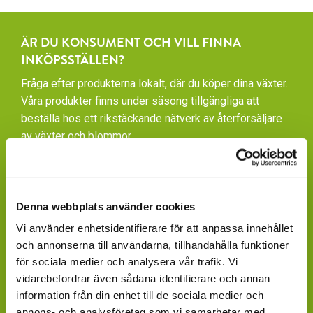
ÄR DU KONSUMENT OCH VILL FINNA
INKÖPSSTÄLLEN?
Fråga efter produkterna lokalt, där du köper dina växter.
Våra produkter finns under säsong tillgängliga att
beställa hos ett rikstäckande nätverk av återförsäljare
av växter och blommor.
GARDENCENTER: Blomsterlandet, Granngården,
Hornbach, Plantagen, Bauhaus, Bogrönt och många
fristående GardenCenter och Handelsträdgårdar.
Denna webbplats använder cookies
LIVSMEDELSBUTIKER: Dagligvaruhandelskedjorna
Vi använder enhetsidentifierare för att anpassa innehållet
tillhandahåller ett begränsat utbud.
och annonserna till användarna, tillhandahålla funktioner
för sociala medier och analysera vår trafik. Vi
BLOMSTERBUTIKER: Blomster- och Livsstilsbutiker
vidarebefordrar även sådana identifierare och annan
presenterar ett personligt utbud och kan beställa hem
information från din enhet till de sociala medier och
på din förfrågan.
annons- och analysföretag som vi samarbetar med.