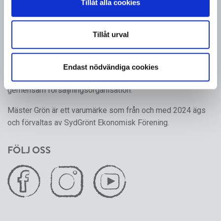
Tillåt alla cookies
MÄSTER GRÖN
Tillåt urval
Sveriges i särklass största, tillika odlarägda, leverantör av
kruk- och utplanteringsväxter. Mäster Gröns rötter går
tillbaka till 1950-talet, då ett antal producenter av frukt,
Endast nödvändiga cookies
grönsaker och prydnadsväxter gick ihop för att skapa en
gemensam försäljningsorganisation.
Mäster Grön är ett varumärke som från och med 2024 ägs
och förvaltas av SydGrönt Ekonomisk Förening.
FÖLJ OSS