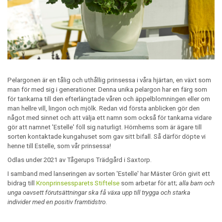
Pelargonen är en tålig och uthållig prinsessa i våra hjärtan, en växt som
man för med sig i generationer. Denna unika pelargon har en färg som
för tankarna till den efterlängtade våren och äppelblomningen eller om
man hellre vill, lingon och mjölk. Redan vid första anblicken gör den
något med sinnet och att välja ett namn som också för tankarna vidare
gör att namnet 'Estelle' föll sig naturligt. Hörnhems som är ägare till
sorten kontaktade kungahuset som gav sitt bifall. Så därför döpte vi
henne till Estelle, som vår prinsessa!
Odlas under 2021 av Tågerups Trädgård i Saxtorp.
I samband med lanseringen av sorten 'Estelle' har Mäster Grön givit ett
bidrag till
Kronprinsessparets Stiftelse
som arbetar för att;
alla barn och
unga oavsett förutsättningar ska få växa upp till trygga och starka
individer med en positiv framtidstro
.