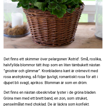
Det finns ett skimmer över pelargonen ’Astrid’. Små, roslika,
halvfyllda blommor tätt ihop som en liten tärnbukett nästan
”gnistrar och glimmar”. Kronbladens kant är crèmevit med
rosa anstrykning, så följer ljuvligt, romantiskt rosa för att i
djupet bli svagt, aprikos. Blomman är som en dröm.
Det finns en nästan obeskrivbar lyster i de gröna bladen.
Gröna men med ett brett band, en zon, som struket,
penselmålat med choklad. De är läckra som konfekt.