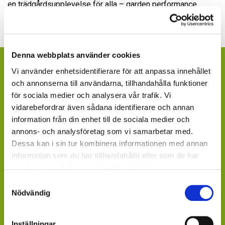
en trädgårdsupplevelse för alla – garden performance.
Denna webbplats använder cookies
ÄR DU KONSUMENT OCH VILL FINNA
Vi använder enhetsidentifierare för att anpassa innehållet
INKÖPSSTÄLLEN?
och annonserna till användarna, tillhandahålla funktioner
för sociala medier och analysera vår trafik. Vi
Fråga efter produkterna lokalt, där du köper dina växter.
vidarebefordrar även sådana identifierare och annan
Våra produkter finns under säsong tillgängliga att
information från din enhet till de sociala medier och
beställa hos ett rikstäckande nätverk av återförsäljare
annons- och analysföretag som vi samarbetar med.
av växter och blommor.
Dessa kan i sin tur kombinera informationen med annan
information som du har tillhandahållit eller som de har
GARDENCENTER: Blomsterlandet, Granngården,
samlat in när du har använt deras tjänster.
Hornbach, Plantagen, Bauhaus, Bogrönt och många
fristående GardenCenter och Handelsträdgårdar.
Samtyckesval
Nödvändig
LIVSMEDELSBUTIKER: Dagligvaruhandelskedjorna
tillhandahåller ett begränsat utbud.
Inställningar