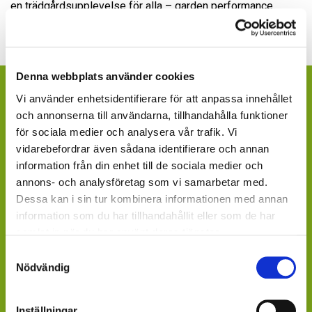
en trädgårdsupplevelse för alla – garden performance.
Denna webbplats använder cookies
ÄR DU KONSUMENT OCH VILL FINNA
Vi använder enhetsidentifierare för att anpassa innehållet
INKÖPSSTÄLLEN?
och annonserna till användarna, tillhandahålla funktioner
för sociala medier och analysera vår trafik. Vi
Fråga efter produkterna lokalt, där du köper dina växter.
vidarebefordrar även sådana identifierare och annan
Våra produkter finns under säsong tillgängliga att
information från din enhet till de sociala medier och
beställa hos ett rikstäckande nätverk av återförsäljare
annons- och analysföretag som vi samarbetar med.
av växter och blommor.
Dessa kan i sin tur kombinera informationen med annan
information som du har tillhandahållit eller som de har
GARDENCENTER: Blomsterlandet, Granngården,
samlat in när du har använt deras tjänster.
Hornbach, Plantagen, Bauhaus, Bogrönt och många
fristående GardenCenter och Handelsträdgårdar.
Samtyckesval
Nödvändig
LIVSMEDELSBUTIKER: Dagligvaruhandelskedjorna
tillhandahåller ett begränsat utbud.
Inställningar