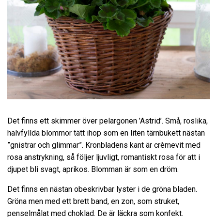
Det finns ett skimmer över pelargonen ’Astrid’. Små, roslika,
halvfyllda blommor tätt ihop som en liten tärnbukett nästan
”gnistrar och glimmar”. Kronbladens kant är crèmevit med
rosa anstrykning, så följer ljuvligt, romantiskt rosa för att i
djupet bli svagt, aprikos. Blomman är som en dröm.
Det finns en nästan obeskrivbar lyster i de gröna bladen.
Gröna men med ett brett band, en zon, som struket,
penselmålat med choklad. De är läckra som konfekt.