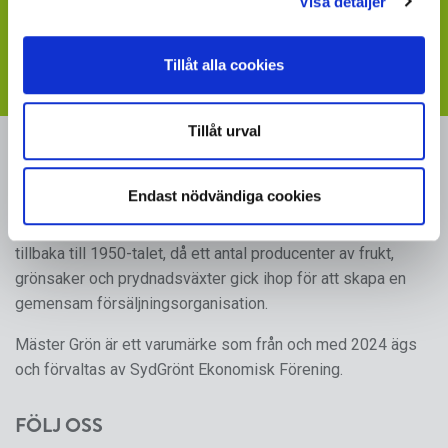
Visa detaljer
Visste du att du kan ladda ner skyltbilder som stöder
din försäljning av våra produkter
- följ länken till vår
webbplats med skyltmaterial
Tillåt alla cookies
Tillåt urval
MÄSTER GRÖN
Endast nödvändiga cookies
Sveriges i särklass största, tillika odlarägda, leverantör av
kruk- och utplanteringsväxter. Mäster Gröns rötter går
tillbaka till 1950-talet, då ett antal producenter av frukt,
grönsaker och prydnadsväxter gick ihop för att skapa en
gemensam försäljningsorganisation.
Mäster Grön är ett varumärke som från och med 2024 ägs
och förvaltas av SydGrönt Ekonomisk Förening.
FÖLJ OSS