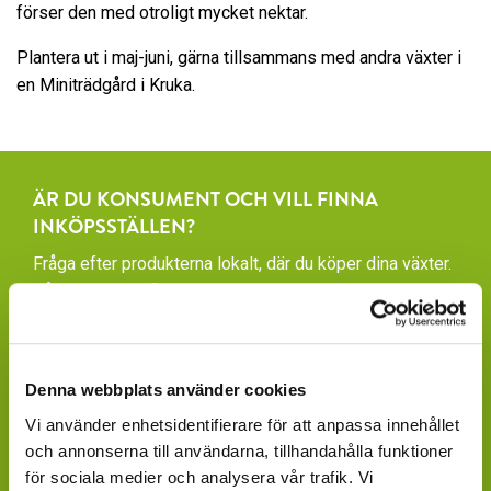
förser den med otroligt mycket nektar.
Plantera ut i maj-juni, gärna tillsammans med andra växter i
en Miniträdgård i Kruka.
ÄR DU KONSUMENT OCH VILL FINNA
INKÖPSSTÄLLEN?
Fråga efter produkterna lokalt, där du köper dina växter.
Våra produkter finns under säsong tillgängliga att
beställa hos ett rikstäckande nätverk av återförsäljare
av växter och blommor.
GARDENCENTER: Blomsterlandet, Granngården,
Denna webbplats använder cookies
Hornbach, Plantagen, Bauhaus, Bogrönt och många
Vi använder enhetsidentifierare för att anpassa innehållet
fristående GardenCenter och Handelsträdgårdar.
och annonserna till användarna, tillhandahålla funktioner
för sociala medier och analysera vår trafik. Vi
LIVSMEDELSBUTIKER: Dagligvaruhandelskedjorna