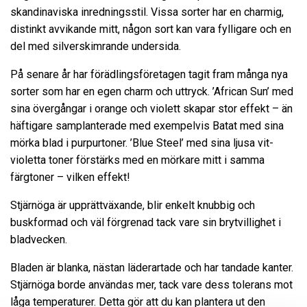
skandinaviska inredningsstil. Vissa sorter har en charmig,
distinkt avvikande mitt, någon sort kan vara fylligare och en
del med silverskimrande undersida.
På senare år har förädlingsföretagen tagit fram många nya
sorter som har en egen charm och uttryck. ’African Sun’ med
sina övergångar i orange och violett skapar stor effekt – än
häftigare samplanterade med exempelvis Batat med sina
mörka blad i purpurtoner. ’Blue Steel’ med sina ljusa vit-
violetta toner förstärks med en mörkare mitt i samma
färgtoner – vilken effekt!
Stjärnöga är upprättväxande, blir enkelt knubbig och
buskformad och väl förgrenad tack vare sin brytvillighet i
bladvecken.
Bladen är blanka, nästan läderartade och har tandade kanter.
Stjärnöga borde användas mer, tack vare dess tolerans mot
låga temperaturer. Detta gör att du kan plantera ut den