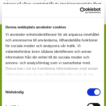
tidigare på våren, samtidigt får du stor blomsterglädje långt
in på hösten, fram till de kraftigare frostsnätterna kommer.
Denna webbplats använder cookies
ÄR DU KONSUMENT OCH VILL FINNA
Vi använder enhetsidentifierare för att anpassa innehållet
INKÖPSSTÄLLEN?
och annonserna till användarna, tillhandahålla funktioner
för sociala medier och analysera vår trafik. Vi
Fråga efter produkterna lokalt, där du köper dina växter.
vidarebefordrar även sådana identifierare och annan
Våra produkter finns under säsong tillgängliga att
information från din enhet till de sociala medier och
beställa hos ett rikstäckande nätverk av återförsäljare
annons- och analysföretag som vi samarbetar med.
av växter och blommor.
Dessa kan i sin tur kombinera informationen med annan
information som du har tillhandahållit eller som de har
GARDENCENTER: Blomsterlandet, Granngården,
samlat in när du har använt deras tjänster.
Hornbach, Plantagen, Bauhaus, Bogrönt och många
Samtyckesval
fristående GardenCenter och Handelsträdgårdar.
Nödvändig
LIVSMEDELSBUTIKER: Dagligvaruhandelskedjorna
tillhandahåller ett begränsat utbud.