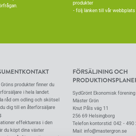
produkter
örfrågan.
- följ länken till vår
webbplats 
SUMENTKONTAKT
FÖRSÄLJNING OCH
PRODUKTIONSPLANE
Gröns produkter finner du
rförsäljare i hela landet.
SydGrönt Ekonomisk förening
da råd om odling och skötsel
Mäster Grön
du dig till en återförsäljare
Knut Påls väg 11
g.
256 69 Helsingborg
tioner effektueras i den
Telefon kontorstid:
042 - 490
är du köpt dina växter
Mail:
info@mastergron.se