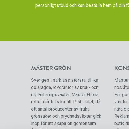
personligt utbud och kan beställa hem på din f
MÄSTER GRÖN
KON
Sveriges i särklass största, tillika
Mäster 
odlarägda, leverantör av kruk- och
hos åte
utplanteringsväxter. Mäster Gröns
För go
rötter går tillbaka till 1950-talet, då
vänder 
ett antal producenter av frukt,
nära di
grönsaker och prydnadsväxter gick
Reklama
ihop för att skapa en gemensam
butik d