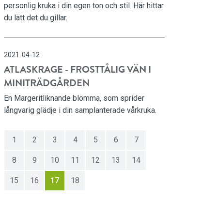
personlig kruka i din egen ton och stil. Här hittar
du lätt det du gillar.
2021-04-12
ATLASKRAGE - FROSTTÅLIG VÄN I
MINITRÄDGÅRDEN
En Margeritliknande blomma, som sprider
långvarig glädje i din samplanterade vårkruka.
1
2
3
4
5
6
7
8
9
10
11
12
13
14
15
16
17
18