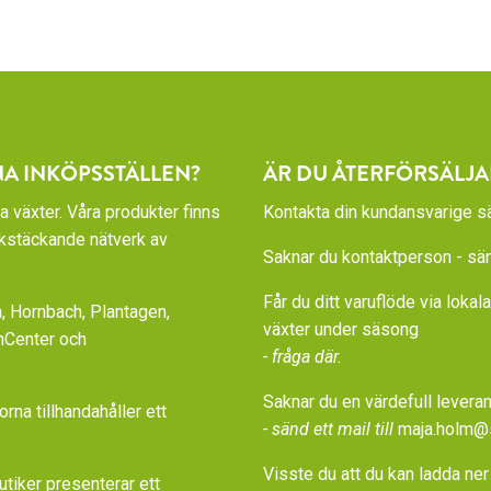
NA INKÖPSSTÄLLEN?
ÄR DU ÅTERFÖRSÄLJA
a växter. Våra produkter finns
Kontakta din kundansvarige sä
rikstäckande nätverk av
Saknar du kontaktperson - sänd
Får du ditt varuflöde via loka
 Hornbach, Plantagen,
växter under säsong
nCenter och
- fråga där.
Saknar du en värdefull leveran
a tillhandahåller ett
- sänd ett mail till
maja.holm@
Visste du att du kan ladda ner
iker presenterar ett