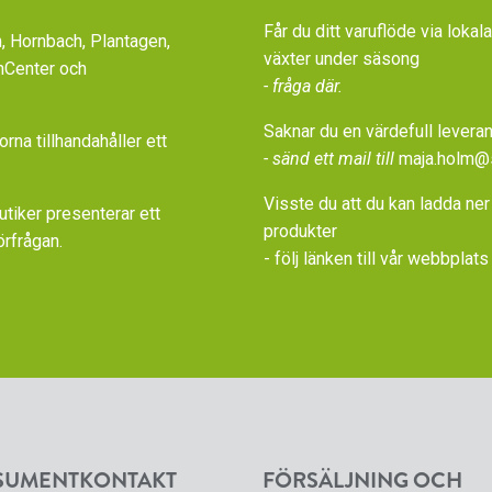
Får du ditt varuflöde via loka
 Hornbach, Plantagen,
växter under säsong
nCenter och
- fråga där.
Saknar du en värdefull leveran
a tillhandahåller ett
- sänd ett mail till
maja.holm@
Visste du att du kan ladda ner
iker presenterar ett
produkter
örfrågan.
- följ länken till vår
webbplats 
SUMENTKONTAKT
FÖRSÄLJNING OCH