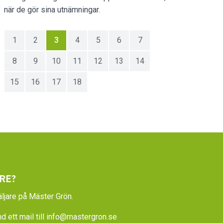
när de gör sina utnämningar.
1
2
3
4
5
6
7
8
9
10
11
12
13
14
15
16
17
18
RE?
ljare på Mäster Grön.
 ett mail till
info@mastergron.se