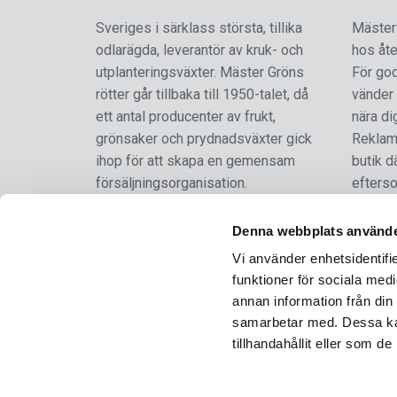
Sveriges i särklass största, tillika
Mäster 
odlarägda, leverantör av kruk- och
hos åte
utplanteringsväxter. Mäster Gröns
För go
rötter går tillbaka till 1950-talet, då
vänder 
ett antal producenter av frukt,
nära di
grönsaker och prydnadsväxter gick
Reklama
ihop för att skapa en gemensam
butik d
försäljningsorganisation.
efterso
Mäster Grön är ett varumärke som
Denna webbplats använde
från och med 2024 ägs och förvaltas
Vi använder enhetsidentifie
av SydGrönt Ekonomisk Förening.
funktioner för sociala medi
annan information från din
FÖLJ OSS
samarbetar med. Dessa kan
tillhandahållit eller som d