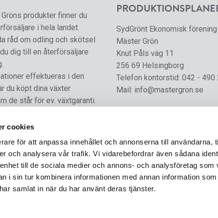
PRODUKTIONSPLANE
Gröns produkter finner du
rförsäljare i hela landet.
SydGrönt Ekonomisk förening
da råd om odling och skötsel
Mäster Grön
du dig till en återförsäljare
Knut Påls väg 11
g.
256 69 Helsingborg
tioner effektueras i den
Telefon kontorstid:
042 - 490
är du köpt dina växter
Mail:
info@mastergron.se
m de står för ev. växtgaranti.
r cookies
rare för att anpassa innehållet och annonserna till användarna, t
er och analysera vår trafik. Vi vidarebefordrar även sådana ident
 enhet till de sociala medier och annons- och analysföretag som 
 i sin tur kombinera informationen med annan information som
e har samlat in när du har använt deras tjänster.