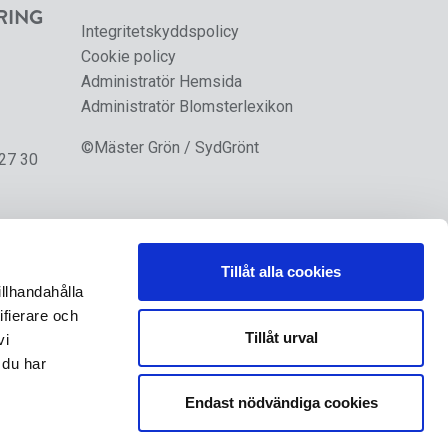
RING
Integritetskyddspolicy
Cookie policy
Administratör Hemsida
Administratör Blomsterlexikon
©Mäster Grön / SydGrönt
 27 30
Tillåt alla cookies
illhandahålla
ifierare och
Tillåt urval
vi
 du har
Endast nödvändiga cookies