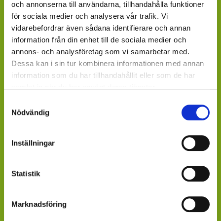
och annonserna till användarna, tillhandahålla funktioner
Hornbach, Plantagen, Bauhaus, Bogrönt och många
för sociala medier och analysera vår trafik. Vi
fristående GardenCenter och Handelsträdgårdar.
vidarebefordrar även sådana identifierare och annan
information från din enhet till de sociala medier och
LIVSMEDELSBUTIKER: Dagligvaruhandelskedjorna
annons- och analysföretag som vi samarbetar med.
tillhandahåller ett begränsat utbud.
Dessa kan i sin tur kombinera informationen med annan
information som du har tillhandahållit eller som de har
BLOMSTERBUTIKER: Blomster- och Livsstilsbutiker
samlat in när du har använt deras tjänster.
presenterar ett personligt utbud och kan beställa hem
på din förfrågan.
Samtyckesval
Nödvändig
ÄR DU ÅTERFÖRSÄLJARE?
Kontakta din kundansvarige säljare på Mäster Grön.
Inställningar
Saknar du kontaktperson - sänd ett mail till
info@mastergron.se
Statistik
Får du ditt varuflöde via lokala blomstergrossister som
tillhandahåller våra växter under säsong
Marknadsföring
- fråga där.