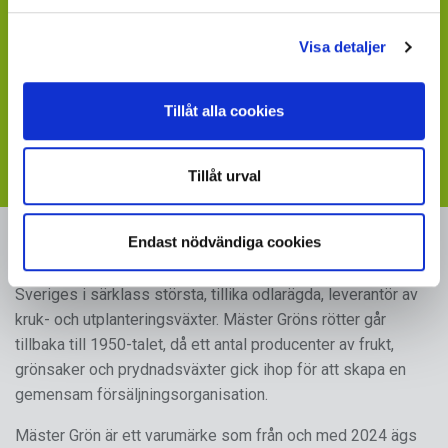
Saknar du en värdefull leverantör till din verksamhet?
Visa detaljer
- sänd ett mail till
maja.holm@sydgront.se
Visste du att du kan ladda ner skyltbilder som stöder
Tillåt alla cookies
din försäljning av våra produkter
- följ länken till vår
webbplats med skyltmaterial
Tillåt urval
Endast nödvändiga cookies
MÄSTER GRÖN
Sveriges i särklass största, tillika odlarägda, leverantör av
kruk- och utplanteringsväxter. Mäster Gröns rötter går
tillbaka till 1950-talet, då ett antal producenter av frukt,
grönsaker och prydnadsväxter gick ihop för att skapa en
gemensam försäljningsorganisation.
Mäster Grön är ett varumärke som från och med 2024 ägs