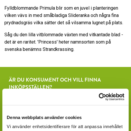
Fylldblommande Primula blir som en juvel i planteringen
vilken vävs in med småbladiga Slideranka och några fina
prydnadsgräs vilka sätter det så vilsamma lugnet på plats.
Såg du den lilla vitblommade växten med vitkantade blad -
det är en raritet. 'Princess' heter namnsorten som på
svenska benämns Strandkrassing.
ÄR DU KONSUMENT OCH VILL FINNA
INKÖPSSTÄLLEN?
Fråga efter produkterna lokalt, där du köper dina växter.
Våra produkter finns under säsong tillgängliga att
beställa hos ett rikstäckande nätverk av återförsäljare
Denna webbplats använder cookies
av växter och blommor.
Vi använder enhetsidentifierare för att anpassa innehållet
GARDENCENTER: Blomsterlandet, Granngården,