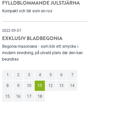
FYLLDBLOMMANDE JULSTJÄRNA
Kompakt och tät som en ros
2022-09-07
EXKLUSIV BLADBEGONIA
Begonia masoniana - som blir ett smycke i
modern inredning, på utvald plats där den kan
beundras
1
2
3
4
5
6
7
8
9
10
11
12
13
14
15
16
17
18