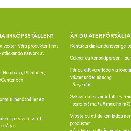
NA INKÖPSSTÄLLEN?
ÄR DU ÅTERFÖRSÄLJA
a växter. Våra produkter finns
Kontakta din kundansvarige sä
rikstäckande nätverk av
Saknar du kontaktperson - sänd
Får du ditt varuflöde via loka
 Hornbach, Plantagen,
växter under säsong
nCenter och
- fråga där.
Saknar du en värdefull leveran
a tillhandahåller ett
- sänd ett mail till
maja.holm@
Visste du att du kan ladda ner
iker presenterar ett
produkter
örfrågan.
- följ länken till vår
webbplats 