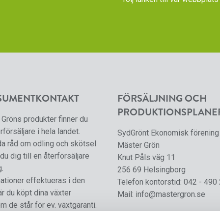
SUMENTKONTAKT
FÖRSÄLJNING OCH
PRODUKTIONSPLANE
Gröns produkter finner du
rförsäljare i hela landet.
SydGrönt Ekonomisk förening
da råd om odling och skötsel
Mäster Grön
du dig till en återförsäljare
Knut Påls väg 11
g.
256 69 Helsingborg
tioner effektueras i den
Telefon kontorstid:
042 - 490
är du köpt dina växter
Mail:
info@mastergron.se
m de står för ev. växtgaranti.