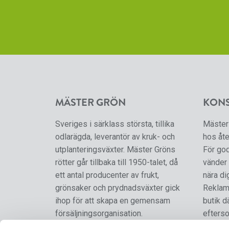
MÄSTER GRÖN
KON
Sveriges i särklass största, tillika
Mäster 
odlarägda, leverantör av kruk- och
hos åte
utplanteringsväxter. Mäster Gröns
För go
rötter går tillbaka till 1950-talet, då
vänder 
ett antal producenter av frukt,
nära di
grönsaker och prydnadsväxter gick
Reklama
ihop för att skapa en gemensam
butik d
försäljningsorganisation.
efterso