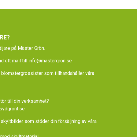
RE?
ljare på Mäster Grön.
 ett mail till
info@mastergron.se
la blomstergrossister som tillhandahåller våra
tör till din verksamhet?
sydgront.se
 skyltbilder som stöder din försäljning av våra
med skyltmaterial