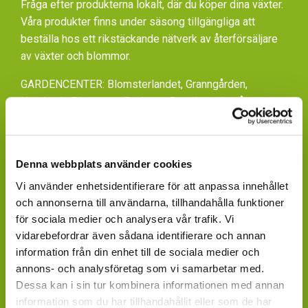
Fråga efter produkterna lokalt, där du köper dina växter.
Våra produkter finns under säsong tillgängliga att
beställa hos ett rikstäckande nätverk av återförsäljare
av växter och blommor.
GARDENCENTER: Blomsterlandet, Granngården,
Hornbach, Plantagen, Bauhaus, Bogrönt och många
fristående GardenCenter och Handelsträdgårdar.
LIVSMEDELSBUTIKER: Dagligvaruhandelskedjorna
tillhandahåller ett begränsat utbud.
Denna webbplats använder cookies
Vi använder enhetsidentifierare för att anpassa innehållet
BLOMSTERBUTIKER: Blomster- och Livsstilsbutiker
och annonserna till användarna, tillhandahålla funktioner
presenterar ett personligt utbud och kan beställa hem
för sociala medier och analysera vår trafik. Vi
på din förfrågan.
vidarebefordrar även sådana identifierare och annan
ÄR DU ÅTERFÖRSÄLJARE?
information från din enhet till de sociala medier och
annons- och analysföretag som vi samarbetar med.
Kontakta din kundansvarige säljare på Mäster Grön.
Dessa kan i sin tur kombinera informationen med annan
information som du har tillhandahållit eller som de har
Saknar du kontaktperson - sänd ett mail till