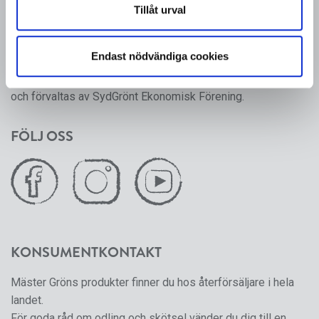
Tillåt urval
tillbaka till 1950-talet, då ett antal producenter av frukt,
grönsaker och prydnadsväxter gick ihop för att skapa en
gemensam försäljningsorganisation.
Endast nödvändiga cookies
Mäster Grön är ett varumärke som från och med 2024 ägs
och förvaltas av SydGrönt Ekonomisk Förening.
FÖLJ OSS
KONSUMENTKONTAKT
Mäster Gröns produkter finner du hos återförsäljare i hela
landet.
För goda råd om odling och skötsel vänder du dig till en