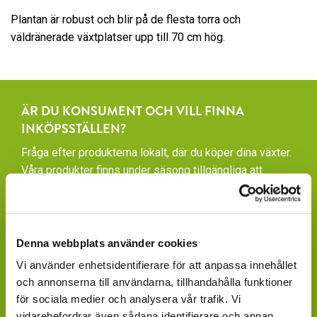
Plantan är robust och blir på de flesta torra och
väldränerade växtplatser upp till 70 cm hög.
ÄR DU KONSUMENT OCH VILL FINNA
INKÖPSSTÄLLEN?
Fråga efter produkterna lokalt, där du köper dina växter.
Våra produkter finns under säsong tillgängliga att
beställa hos ett rikstäckande nätverk av återförsäljare
av växter och blommor.
GARDENCENTER: Blomsterlandet, Granngården,
Denna webbplats använder cookies
Hornbach, Plantagen, Bauhaus, Bogrönt och många
Vi använder enhetsidentifierare för att anpassa innehållet
fristående GardenCenter och Handelsträdgårdar.
och annonserna till användarna, tillhandahålla funktioner
LIVSMEDELSBUTIKER: Dagligvaruhandelskedjorna
för sociala medier och analysera vår trafik. Vi
tillhandahåller ett begränsat utbud.
vidarebefordrar även sådana identifierare och annan