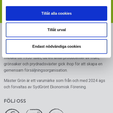
din försäljning av våra produkter
- följ länken till vår
webbplats med skyltmaterial
Tillåt alla cookies
Tillåt urval
MÄSTER GRÖN
Sveriges i särklass största, tillika odlarägda, leverantör av
Endast nödvändiga cookies
kruk- och utplanteringsväxter. Mäster Gröns rötter går
tillbaka till 1950-talet, då ett antal producenter av frukt,
grönsaker och prydnadsväxter gick ihop för att skapa en
gemensam försäljningsorganisation.
Mäster Grön är ett varumärke som från och med 2024 ägs
och förvaltas av SydGrönt Ekonomisk Förening.
FÖLJ OSS