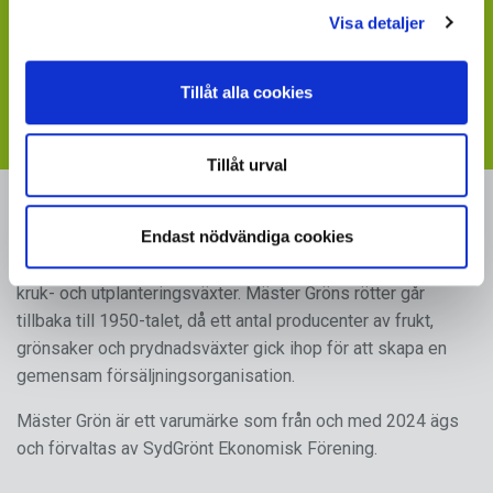
- sänd ett mail till
maja.holm@sydgront.se
Visa detaljer
Visste du att du kan ladda ner skyltbilder som stöder
din försäljning av våra produkter
Tillåt alla cookies
- följ länken till vår
webbplats med skyltmaterial
Tillåt urval
MÄSTER GRÖN
Endast nödvändiga cookies
Sveriges i särklass största, tillika odlarägda, leverantör av
kruk- och utplanteringsväxter. Mäster Gröns rötter går
tillbaka till 1950-talet, då ett antal producenter av frukt,
grönsaker och prydnadsväxter gick ihop för att skapa en
gemensam försäljningsorganisation.
Mäster Grön är ett varumärke som från och med 2024 ägs
och förvaltas av SydGrönt Ekonomisk Förening.