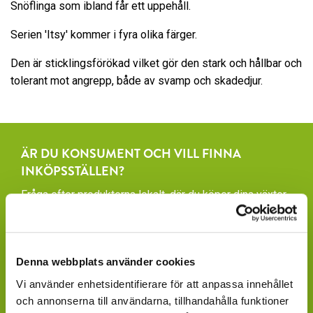
Snöflinga som ibland får ett uppehåll.
Serien 'Itsy' kommer i fyra olika färger.
Den är sticklingsförökad vilket gör den stark och hållbar och
tolerant mot angrepp, både av svamp och skadedjur.
ÄR DU KONSUMENT OCH VILL FINNA
INKÖPSSTÄLLEN?
Fråga efter produkterna lokalt, där du köper dina växter.
Våra produkter finns under säsong tillgängliga att
beställa hos ett rikstäckande nätverk av återförsäljare
av växter och blommor.
Denna webbplats använder cookies
GARDENCENTER: Blomsterlandet, Granngården,
Vi använder enhetsidentifierare för att anpassa innehållet
Hornbach, Plantagen, Bauhaus, Bogrönt och många
och annonserna till användarna, tillhandahålla funktioner
fristående GardenCenter och Handelsträdgårdar.