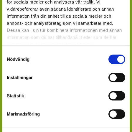
för sociala medier och analysera vår trafik. Vi
vidarebefordrar även sådana identifierare och annan
LIVSMEDELSBUTIKER: Dagligvaruhandelskedjorna
information från din enhet till de sociala medier och
tillhandahåller ett begränsat utbud.
annons- och analysföretag som vi samarbetar med.
Dessa kan i sin tur kombinera informationen med annan
BLOMSTERBUTIKER: Blomster- och Livsstilsbutiker
information som du har tillhandahållit eller som de har
presenterar ett personligt utbud och kan beställa hem
samlat in när du har använt deras tjänster.
på din förfrågan.
Samtyckesval
ÄR DU ÅTERFÖRSÄLJARE?
Nödvändig
Kontakta din kundansvarige säljare på Mäster Grön.
Inställningar
Saknar du kontaktperson - sänd ett mail till
info@mastergron.se
Statistik
Får du ditt varuflöde via lokala blomstergrossister som
tillhandahåller våra växter under säsong
- fråga där.
Marknadsföring
Saknar du en värdefull leverantör till din verksamhet?