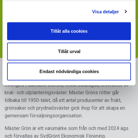
Saknar du en värdefull leverantör till din verksamhet?
- sänd ett mail till
maja.holm@sydgront.se
Visa detaljer
Visste du att du kan ladda ner skyltbilder som stöder
Tillåt alla cookies
din försäljning av våra produkter
- följ länken till vår
webbplats med skyltmaterial
Tillåt urval
MÄSTER GRÖN
Endast nödvändiga cookies
Sveriges i särklass största, tillika odlarägda, leverantör av
kruk- och utplanteringsväxter. Mäster Gröns rötter går
tillbaka till 1950-talet, då ett antal producenter av frukt,
grönsaker och prydnadsväxter gick ihop för att skapa en
gemensam försäljningsorganisation.
Mäster Grön är ett varumärke som från och med 2024 ägs
och förvaltas av SydGrönt Ekonomisk Förening.