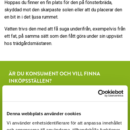
Hoppas du finner en fin plats för den på fönsterbräda,
skyddad mot den skarpaste solen eller att du placerar den
en bit in i det ljusa rummet.
Vatten trivs den med att få suga underifrån, exempelvis från
ett fat, på samma sätt som den fått göra under sin uppväxt
hos trädgårdsmästaren.
ÄR DU KONSUMENT OCH VILL FINNA
INKÖPSSTÄLLEN?
Fråga efter produkterna lokalt, där du köper dina växter.
Våra produkter finns under säsong tillgängliga att
beställa hos ett rikstäckande nätverk av återförsäljare
av växter och blommor.
Denna webbplats använder cookies
Vi använder enhetsidentifierare för att anpassa innehållet
GARDENCENTER: Blomsterlandet, Granngården,
och annonserna till användarna, tillhandahålla funktioner