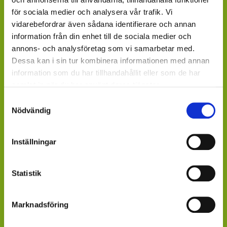
Hornbach, Plantagen, Bauhaus, Bogrönt och många
för sociala medier och analysera vår trafik. Vi
fristående GardenCenter och Handelsträdgårdar.
vidarebefordrar även sådana identifierare och annan
LIVSMEDELSBUTIKER: Dagligvaruhandelskedjorna
information från din enhet till de sociala medier och
annons- och analysföretag som vi samarbetar med.
tillhandahåller ett begränsat utbud.
Dessa kan i sin tur kombinera informationen med annan
BLOMSTERBUTIKER: Blomster- och Livsstilsbutiker
information som du har tillhandahållit eller som de har
presenterar ett personligt utbud och kan beställa hem
samlat in när du har använt deras tjänster.
på din förfrågan.
Samtyckesval
Nödvändig
ÄR DU ÅTERFÖRSÄLJARE?
Kontakta din kundansvarige säljare på Mäster Grön.
Inställningar
Saknar du kontaktperson - sänd ett mail till
info@mastergron.se
Statistik
Får du ditt varuflöde via lokala blomstergrossister som
tillhandahåller våra växter under säsong
Marknadsföring
- fråga där.