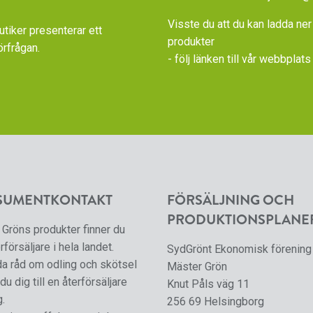
Visste du att du kan ladda ner
iker presenterar ett
produkter
örfrågan.
- följ länken till vår
webbplats 
SUMENTKONTAKT
FÖRSÄLJNING OCH
PRODUKTIONSPLANE
Gröns produkter finner du
rförsäljare i hela landet.
SydGrönt Ekonomisk förening
da råd om odling och skötsel
Mäster Grön
du dig till en återförsäljare
Knut Påls väg 11
g.
256 69 Helsingborg