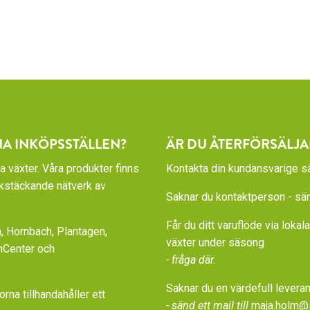
NA INKÖPSSTÄLLEN?
ÄR DU ÅTERFÖRSÄLJA
a växter. Våra produkter finns
Kontakta din kundansvarige sä
rikstäckande nätverk av
Saknar du kontaktperson - sänd
Får du ditt varuflöde via loka
 Hornbach, Plantagen,
växter under säsong
nCenter och
- fråga där.
Saknar du en värdefull leveran
a tillhandahåller ett
- sänd ett mail till
maja.holm@