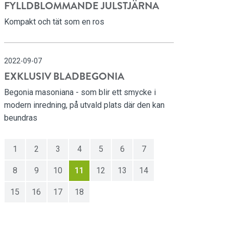
FYLLDBLOMMANDE JULSTJÄRNA
Kompakt och tät som en ros
2022-09-07
EXKLUSIV BLADBEGONIA
Begonia masoniana - som blir ett smycke i
modern inredning, på utvald plats där den kan
beundras
1
2
3
4
5
6
7
8
9
10
11
12
13
14
15
16
17
18