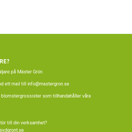
RE?
ljare på Mäster Grön.
 ett mail till
info@mastergron.se
la blomstergrossister som tillhandahåller våra
tör till din verksamhet?
sydgront.se