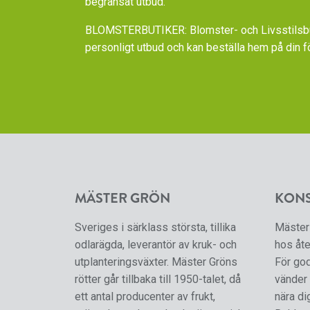
begränsat utbud.
BLOMSTERBUTIKER: Blomster- och Livsstilsbut
personligt utbud och kan beställa hem på din f
MÄSTER GRÖN
KON
Sveriges i särklass största, tillika
Mäster 
odlarägda, leverantör av kruk- och
hos åte
utplanteringsväxter. Mäster Gröns
För go
rötter går tillbaka till 1950-talet, då
vänder 
ett antal producenter av frukt,
nära di