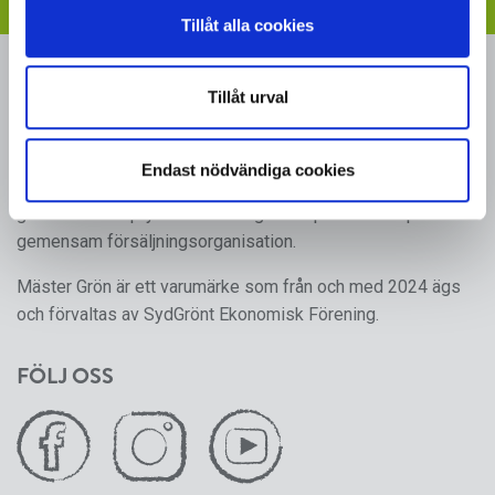
Tillåt alla cookies
MÄSTER GRÖN
Tillåt urval
Sveriges i särklass största, tillika odlarägda, leverantör av
kruk- och utplanteringsväxter. Mäster Gröns rötter går
Endast nödvändiga cookies
tillbaka till 1950-talet, då ett antal producenter av frukt,
grönsaker och prydnadsväxter gick ihop för att skapa en
gemensam försäljningsorganisation.
Mäster Grön är ett varumärke som från och med 2024 ägs
och förvaltas av SydGrönt Ekonomisk Förening.
FÖLJ OSS