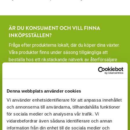
ÄR DU KONSUMENT OCH VILL FINNA
INKÖPSSTÄLLEN?
Fråga efter produkterna lokalt, där du köper dina växter.
Våra produkter finns under säsong tillgängliga att
beställa hos ett rikstäckande nätverk av återförsäljare
av växter och blommor.
GARDENCENTER: Blomsterlandet, Granngården,
Hornbach, Plantagen, Bauhaus, Bogrönt och många
Denna webbplats använder cookies
fristående GardenCenter och Handelsträdgårdar.
Vi använder enhetsidentifierare för att anpassa innehållet
LIVSMEDELSBUTIKER: Dagligvaruhandelskedjorna
och annonserna till användarna, tillhandahålla funktioner
tillhandahåller ett begränsat utbud.
för sociala medier och analysera vår trafik. Vi
vidarebefordrar även sådana identifierare och annan
BLOMSTERBUTIKER: Blomster- och Livsstilsbutiker
information från din enhet till de sociala medier och