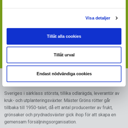
- fråga där.
Saknar du en värdefull leverantör till din verksamhet?
Visa detaljer
- sänd ett mail till
maja.holm@sydgront.se
Tillåt alla cookies
Visste du att du kan ladda ner skyltbilder som stöder
din försäljning av våra produkter
- följ länken till vår
webbplats med skyltmaterial
Tillåt urval
Endast nödvändiga cookies
MÄSTER GRÖN
Sveriges i särklass största, tillika odlarägda, leverantör av
kruk- och utplanteringsväxter. Mäster Gröns rötter går
tillbaka till 1950-talet, då ett antal producenter av frukt,
grönsaker och prydnadsväxter gick ihop för att skapa en
gemensam försäljningsorganisation.