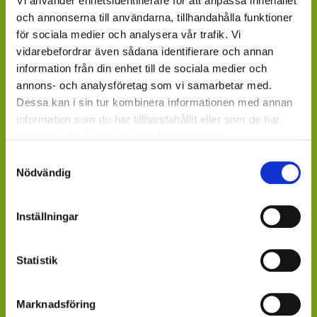
Vi använder enhetsidentifierare för att anpassa innehållet
och annonserna till användarna, tillhandahålla funktioner
GARDENCENTER: Blomsterlandet, Granngården,
för sociala medier och analysera vår trafik. Vi
Hornbach, Plantagen, Bauhaus, Bogrönt och många
vidarebefordrar även sådana identifierare och annan
fristående GardenCenter och Handelsträdgårdar.
information från din enhet till de sociala medier och
annons- och analysföretag som vi samarbetar med.
LIVSMEDELSBUTIKER: Dagligvaruhandelskedjorna
Dessa kan i sin tur kombinera informationen med annan
tillhandahåller ett begränsat utbud.
information som du har tillhandahållit eller som de har
BLOMSTERBUTIKER: Blomster- och Livsstilsbutiker
samlat in när du har använt deras tjänster.
presenterar ett personligt utbud och kan beställa hem
Samtyckesval
på din förfrågan.
Nödvändig
ÄR DU ÅTERFÖRSÄLJARE?
Inställningar
Kontakta din kundansvarige säljare på Mäster Grön.
Saknar du kontaktperson - sänd ett mail till
Statistik
info@mastergron.se
Får du ditt varuflöde via lokala blomstergrossister som
Marknadsföring
tillhandahåller våra växter under säsong