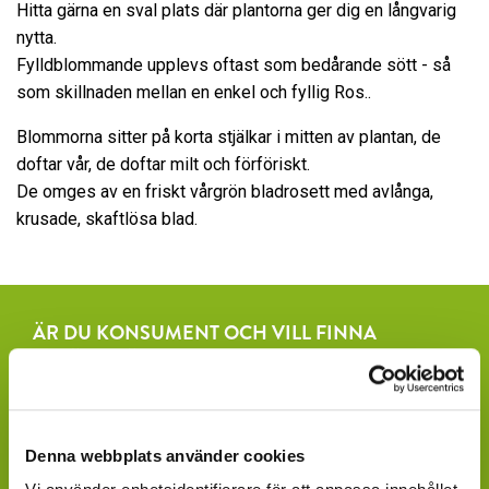
Hitta gärna en sval plats där plantorna ger dig en långvarig
nytta.
Fylldblommande upplevs oftast som bedårande sött - så
som skillnaden mellan en enkel och fyllig Ros..
Blommorna sitter på korta stjälkar i mitten av plantan, de
doftar vår, de doftar milt och förföriskt.
De omges av en friskt vårgrön bladrosett med avlånga,
krusade, skaftlösa blad.
ÄR DU KONSUMENT OCH VILL FINNA
INKÖPSSTÄLLEN?
Fråga efter produkterna lokalt, där du köper dina växter.
Våra produkter finns under säsong tillgängliga att
beställa hos ett rikstäckande nätverk av återförsäljare
Denna webbplats använder cookies
av växter och blommor.