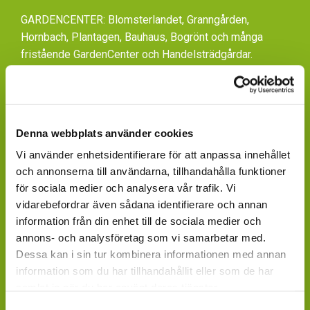
GARDENCENTER: Blomsterlandet, Granngården,
Hornbach, Plantagen, Bauhaus, Bogrönt och många
fristående GardenCenter och Handelsträdgårdar.
LIVSMEDELSBUTIKER: Dagligvaruhandelskedjorna
tillhandahåller ett begränsat utbud.
BLOMSTERBUTIKER: Blomster- och Livsstilsbutiker
Denna webbplats använder cookies
presenterar ett personligt utbud och kan beställa hem
Vi använder enhetsidentifierare för att anpassa innehållet
på din förfrågan.
och annonserna till användarna, tillhandahålla funktioner
för sociala medier och analysera vår trafik. Vi
ÄR DU ÅTERFÖRSÄLJARE?
vidarebefordrar även sådana identifierare och annan
Kontakta din kundansvarige säljare på Mäster Grön.
information från din enhet till de sociala medier och
annons- och analysföretag som vi samarbetar med.
Saknar du kontaktperson - sänd ett mail till
Dessa kan i sin tur kombinera informationen med annan
info@mastergron.se
information som du har tillhandahållit eller som de har
samlat in när du har använt deras tjänster.
Får du ditt varuflöde via lokala blomstergrossister som
tillhandahåller våra växter under säsong
Samtyckesval